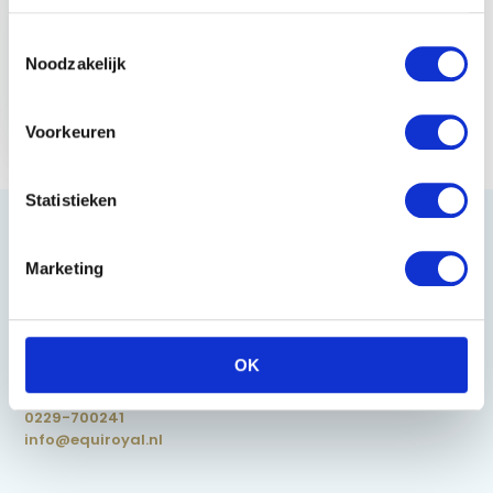
Toestemmingsselectie
Noodzakelijk
Red Horse Rijbroek
Topper - Zwart
€ 29,95
Voorkeuren
Statistieken
Marketing
Heeft u vragen?
OK
085 002 0715
0229-700241
info@equiroyal.nl