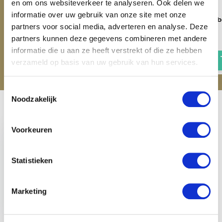
en om ons websiteverkeer te analyseren. Ook delen we
informatie over uw gebruik van onze site met onze
Red Horse Groomingbox 9
Red Horse Groomingb
partners voor social media, adverteren en analyse. Deze
delig - Cashmere Rose
delig - Lavender
partners kunnen deze gegevens combineren met andere
€ 39,95
€ 39,95
informatie die u aan ze heeft verstrekt of die ze hebben
verzameld op basis van uw gebruik van hun services.
Toestemmingsselectie
Noodzakelijk
Recent bekeken
Voorkeuren
Statistieken
Red Horse
Groomingbox 9 delig
Marketing
- Zwart
€ 39,95