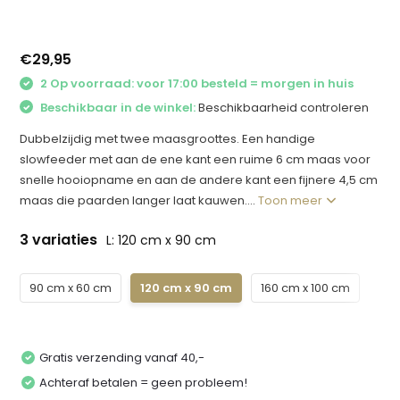
€29,95
2 Op voorraad: voor 17:00 besteld = morgen in huis
Beschikbaar in de winkel:
Beschikbaarheid controleren
Dubbelzijdig met twee maasgroottes. Een handige
slowfeeder met aan de ene kant een ruime 6 cm maas voor
snelle hooiopname en aan de andere kant een fijnere 4,5 cm
maas die paarden langer laat kauwen....
Toon meer
3 variaties
L: 120 cm x 90 cm
90 cm x 60 cm
120 cm x 90 cm
160 cm x 100 cm
Gratis verzending vanaf 40,-
Achteraf betalen = geen probleem!