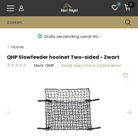
0
0
Gratis verzending vanaf 40,-
Home
QHP Slowfeeder hooinet Two-sided - Zwart
Merk:
QHP
Bekijk alles Stal & Zadelkamer