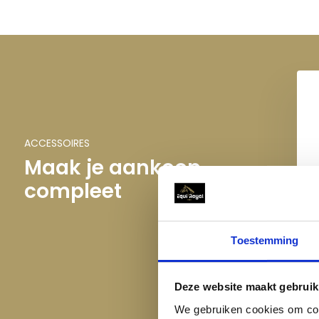
ACCESSOIRES
Maak je aankoop
compleet
QH
Stofsamenstelling:
95% katoen, 5% elastaan
Eenvoudig uitgevoerde rijbroek met anti-slip stippen
Toestemming
Rechtsvoor een ritszakje met contrasterend tape
Voorzien van gekruiste riemlussen
Deze website maakt gebruik
Achter een brede riemlus in contrastkleur met “QHP” 
Voorzien van elastaan flexlegs in contrastkleur
We gebruiken cookies om cont