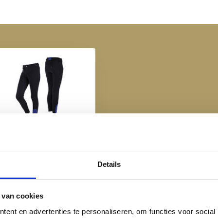
P Rijbroek Junior Full Grip
- Zwart
€ 39,95
 patroon
Details
 van cookies
borduring
ent en advertenties te personaliseren, om functies voor social