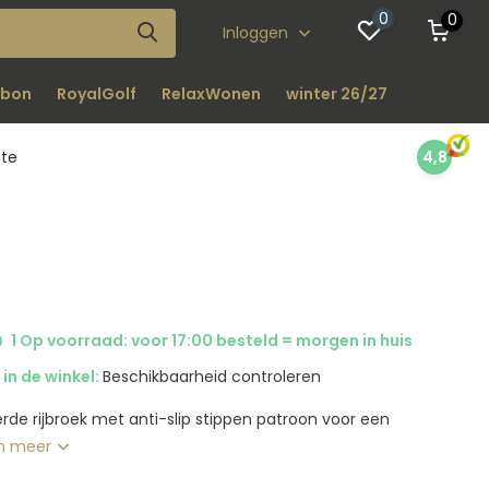
0
0
Inloggen
bon
RoyalGolf
RelaxWonen
winter 26/27
nte
4,8
1 Op voorraad: voor 17:00 besteld = morgen in huis
in de winkel:
Beschikbaarheid controleren
rde rijbroek met anti-slip stippen patroon voor een
n meer