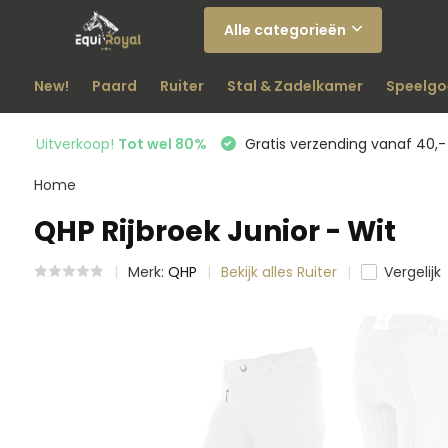
Alle categorieën
New!
Paard
Ruiter
Stal & Zadelkamer
Speelgo
Uitverkoop!
Tot wel 80%
Gratis verzending vanaf 40,-
Home
QHP Rijbroek Junior - Wit
Merk:
QHP
Bekijk alles Ruiter
Vergelijk