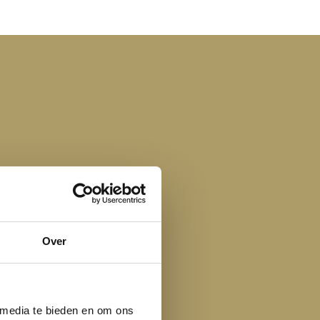
Over
 media te bieden en om ons