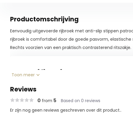
Productomschrijving
Eenvoudig uitgevoerde rijbroek met anti-slip stippen patroo
rijbroek is comfortabel door de goede pasvorm, elastische s
Rechts voorzien van een praktisch contrasterend ritszakje.
Specificaties
Toon meer
Reviews
0
5
from
Based on 0 reviews
Er zijn nog geen reviews geschreven over dit product..