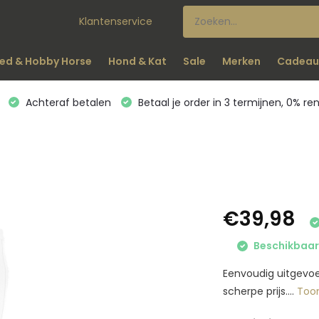
Klantenservice
ed & Hobby Horse
Hond & Kat
Sale
Merken
Cadeau
Achteraf betalen
Betaal je order in 3 termijnen, 0% re
€39,98
Beschikbaar 
Eenvoudig uitgevoe
scherpe prijs....
Too