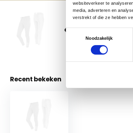
websiteverkeer te analyseren
Machine wasbaar op 30 graden. Gebruik bij voorkeur 
media, adverteren en analys
drogen in de droger
verstrekt of die ze hebben v
QHP Ri
€ 39,98
176
Toestemmingsselectie
Noodzakelijk
1 Op voo
Recent bekeken