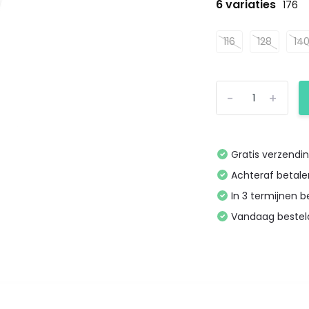
6 variaties
176
116
128
14
-
+
Gratis verzendi
Achteraf betal
In 3 termijnen 
Vandaag bestel