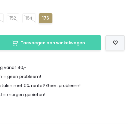
0
152
164
176
Toevoegen aan winkelwagen
ng vanaf 40,-
en = geen probleem!
betalen met 0% rente? Geen probleem!
d = morgen genieten!