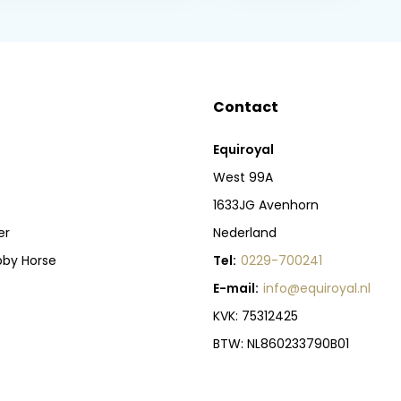
Contact
Equiroyal
West 99A
1633JG Avenhorn
er
Nederland
bby Horse
Tel:
0229-700241
E-mail:
info@equiroyal.nl
KVK: 75312425
BTW: NL860233790B01