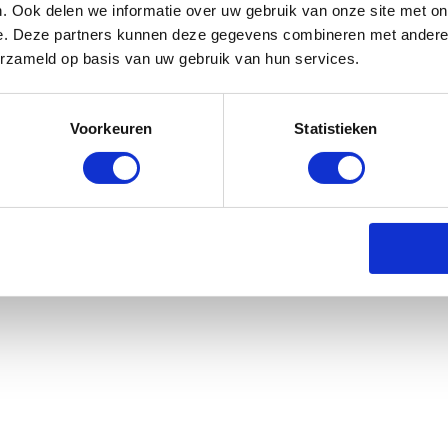
. Ook delen we informatie over uw gebruik van onze site met on
geen wasverzachter en niet
e. Deze partners kunnen deze gegevens combineren met andere i
erzameld op basis van uw gebruik van hun services.
jbroek Junior - Wit
Voorkeuren
Statistieken
rraad: voor 17:00 besteld = morgen in huis