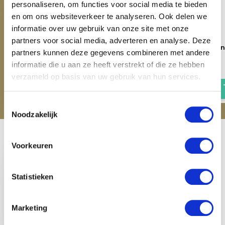
personaliseren, om functies voor social media te bieden
en om ons websiteverkeer te analyseren. Ook delen we
informatie over uw gebruik van onze site met onze
partners voor social media, adverteren en analyse. Deze
QHP Nummerhouder
QHP Nummerhouder Un
partners kunnen deze gegevens combineren met andere
Horseshoe - Zwart
- Multi
informatie die u aan ze heeft verstrekt of die ze hebben
€ 10,36
€ 11,16
€ 12,95
€ 13,95
verzameld op basis van uw gebruik van hun services.
Toestemmingsselectie
Noodzakelijk
Recent bekeken
Voorkeuren
Statistieken
Marketing
QHP Nummerhouder
Heart - Roze