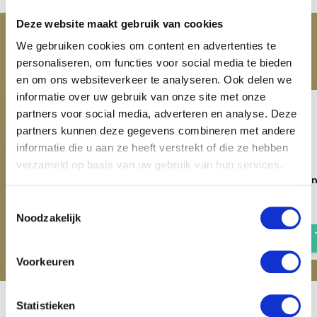
Deze website maakt gebruik van cookies
ACCESSOIRES
We gebruiken cookies om content en advertenties te
Maak je aankoop compleet
personaliseren, om functies voor social media te bieden
en om ons websiteverkeer te analyseren. Ook delen we
informatie over uw gebruik van onze site met onze
partners voor social media, adverteren en analyse. Deze
partners kunnen deze gegevens combineren met andere
informatie die u aan ze heeft verstrekt of die ze hebben
verzameld op basis van uw gebruik van hun services.
QHP Regendeken Turnout
QHP Regendeken Tur
Luxe - 200 gram
Luxe - 300 gram
Toestemmingsselectie
€ 74,95
€ 79,95
Noodzakelijk
Voorkeuren
Statistieken
Recent bekeken