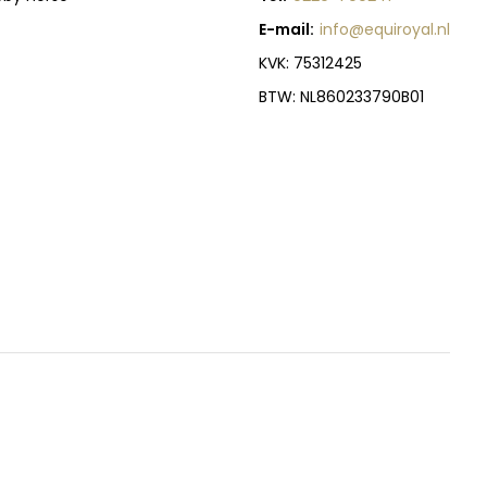
E-mail:
info@equiroyal.nl
KVK: 75312425
BTW: NL860233790B01