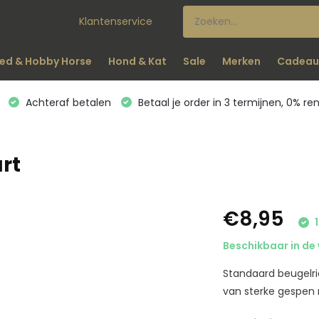
Klantenservice
ed & Hobby Horse
Hond & Kat
Sale
Merken
Cadeau
Achteraf betalen
Betaal je order in 3 termijnen, 0% re
rt
€8,95
1
Beschikbaar in de 
Standaard beugelri
van sterke gespen 