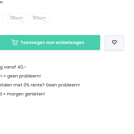
cm
m
135cm
150cm
Toevoegen aan winkelwagen
ng vanaf 40,-
en = geen probleem!
betalen met 0% rente? Geen probleem!
d = morgen genieten!