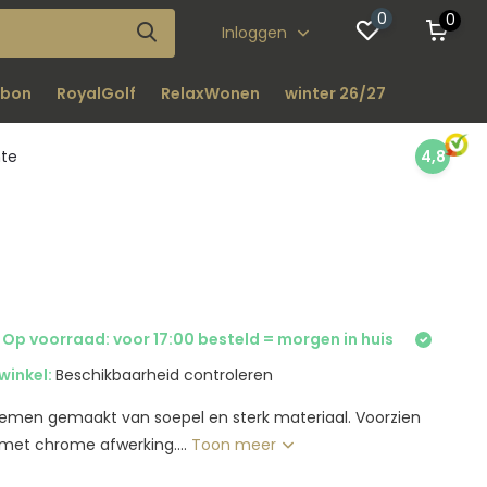
0
0
Inloggen
bon
RoyalGolf
RelaxWonen
winter 26/27
nte
4,8
 Op voorraad: voor 17:00 besteld = morgen in huis
winkel:
Beschikbaarheid controleren
emen gemaakt van soepel en sterk materiaal. Voorzien
met chrome afwerking....
Toon meer