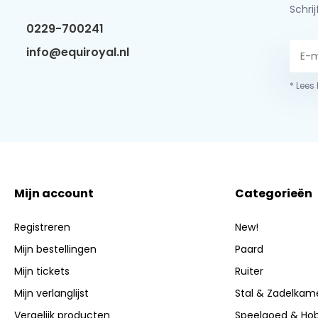
Schri
0229-700241
info@equiroyal.nl
* Lees
Mijn account
Categorieën
Registreren
New!
Mijn bestellingen
Paard
Mijn tickets
Ruiter
Mijn verlanglijst
Stal & Zadelkam
Vergelijk producten
Speelgoed & Ho