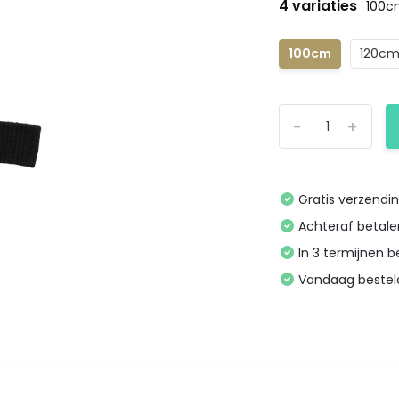
4 variaties
100
100cm
120c
-
+
Gratis verzendi
Achteraf betal
In 3 termijnen 
Vandaag bestel