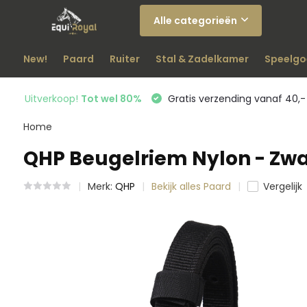
Alle categorieën
New!
Paard
Ruiter
Stal & Zadelkamer
Speelgo
Uitverkoop!
Tot wel 80%
Gratis verzending vanaf 40,-
Home
QHP Beugelriem Nylon - Zwa
Merk:
QHP
Bekijk alles Paard
Vergelijk