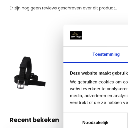
Er zijn nog geen reviews geschreven over dit product..
Materiaal:
nylon
Materiaal fournituren:
ijzer met chrome afwerking
Toestemming
Beugelriemen gemaakt van sterk en soepel nylon mat
QHP Be
€ 8,95
Voorzien van zilverkleurige ijzeren gespen
Deze website maakt gebruik
100cm
Rekt niet uit na verloop van tijd
We gebruiken cookies om cont
1 Op voor
Onderhoudsarm
websiteverkeer te analyseren
media, adverteren en analys
verstrekt of die ze hebben v
Toestemmingsselectie
Recent bekeken
Noodzakelijk