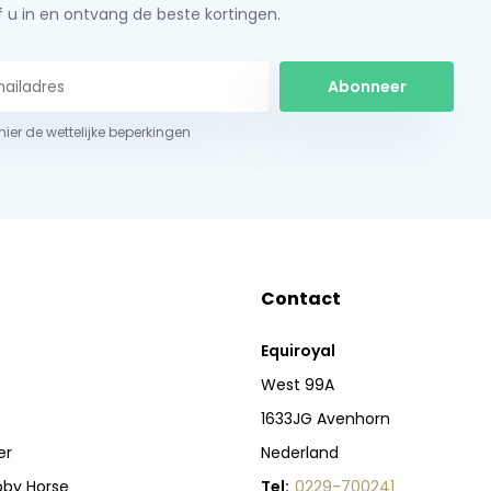
jf u in en ontvang de beste kortingen.
Abonneer
 hier de wettelijke beperkingen
Contact
Equiroyal
West 99A
1633JG Avenhorn
er
Nederland
bby Horse
Tel:
0229-700241