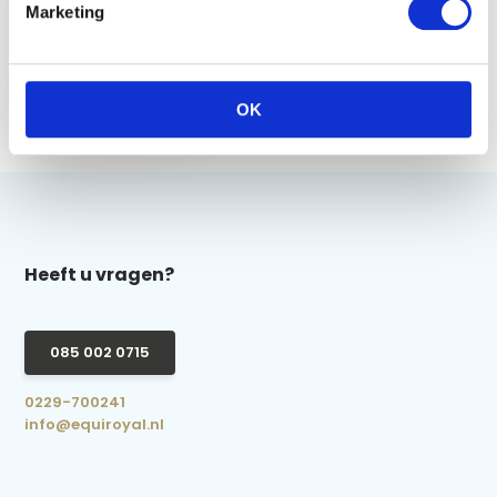
Marketing
QHP Beloningstas -
Fucsia
OK
€ 8,95
Heeft u vragen?
085 002 0715
0229-700241
info@equiroyal.nl