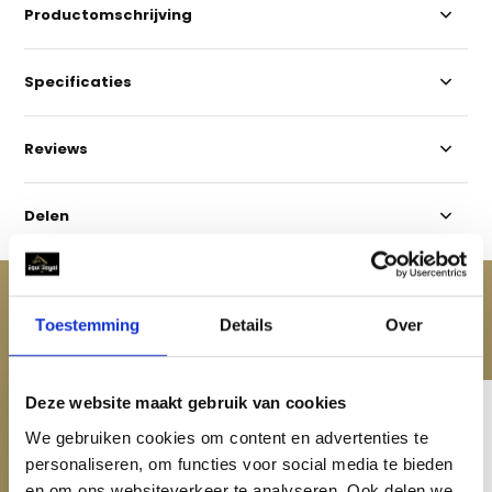
Productomschrijving
Specificaties
Reviews
Delen
ACCESSOIRES
Toestemming
Details
Over
Maak je aankoop compleet
Deze website maakt gebruik van cookies
We gebruiken cookies om content en advertenties te
personaliseren, om functies voor social media te bieden
en om ons websiteverkeer te analyseren. Ook delen we