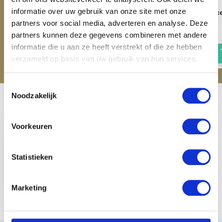
informatie over uw gebruik van onze site met onze
QHP Poetstas - Grijs
QHP Combi laarzen & c
- Grijs
partners voor social media, adverteren en analyse. Deze
€ 24,95
partners kunnen deze gegevens combineren met andere
€ 27,95
informatie die u aan ze heeft verstrekt of die ze hebben
verzameld op basis van uw gebruik van hun services.
Toestemmingsselectie
Noodzakelijk
Recent bekeken
Voorkeuren
Statistieken
QHP Beloningstas -
Grijs
Marketing
€ 8,95