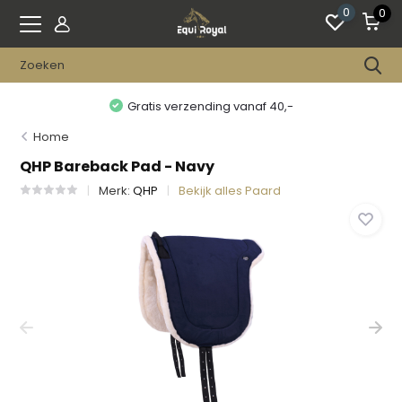
0
0
Gratis verzending vanaf 40,-
Home
QHP Bareback Pad - Navy
Merk:
QHP
Bekijk alles Paard