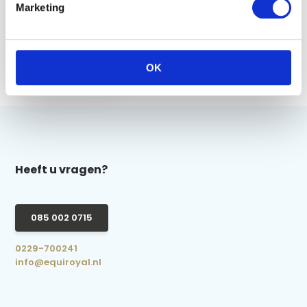
Marketing
QHP Bareback Pad -
Navy
OK
€ 49,95
Heeft u vragen?
085 002 0715
0229-700241
info@equiroyal.nl