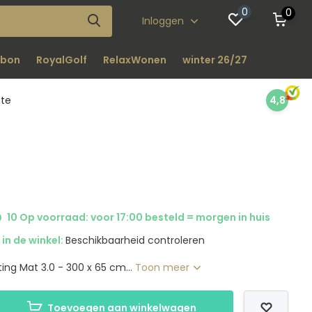
0
0
Inloggen
bon
RoyalGolf
RelaxWonen
winter 26/27
nte
4,8
10 Op voorraad: voor 17:00 besteld = morgen in huis
in de winkel:
Beschikbaarheid controleren
ing Mat 3.0 - 300 x 65 cm...
Toon meer
Toevoegen aan winkelwagen