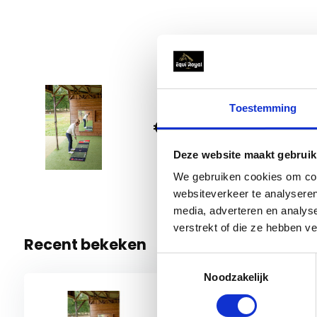
Ter vergelijking;
de gemiddelde Nederlandse golfbaan hee
goede baan hier in Nederland haalt op een droge zomerdag
KLM Open speelt meestal op een stimp van 10.5-11.0.
Oftewel, je oefent met een putting mat die heel erg geschik
Toestemming
Pure 2
Daarnaast staan er op deze mat lijnen uitgetekend, zo kun j
€ 64,99
de lijn. Oftewel, er zat spin op je bal. Of je clubhoofd was
10 Op vo
raken. Trek een rechte lijn op je bal en je kunt dit goed met
Deze website maakt gebruik
Verder wordt er aangegeven hoe lang je swing moet zijn bij
We gebruiken cookies om cont
meerdere zones waarin je de bal moet laten eindigen en zul
websiteverkeer te analyseren
media, adverteren en analys
ogen boven de bal staan op het moment van putten.
verstrekt of die ze hebben v
Recent bekeken
Hou je putts bij en deel met ons je progressie!
Wij zijn heel
Toestemmingsselectie
minder dan 36 putts kan lopen!
Noodzakelijk