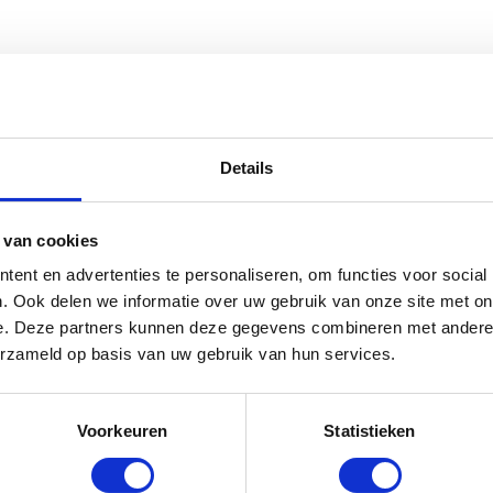
ft een stimp van 8.3
, een
 wel een stimp van 9.0.
t is hier in Nederland.
Details
 Improve Putting Mat 3.0 - 300 x 65 
e goed zien of je bal afwijkt van
 niet 0 graden bij het moment van
orraad: voor 17:00 besteld = morgen in huis
en.
 van cookies
 verschillende afmetingen,
ent en advertenties te personaliseren, om functies voor social
 je correct kunnen zien of je
. Ook delen we informatie over uw gebruik van onze site met on
e. Deze partners kunnen deze gegevens combineren met andere i
erzameld op basis van uw gebruik van hun services.
 benieuwd of jij je ronde in
Voorkeuren
Statistieken