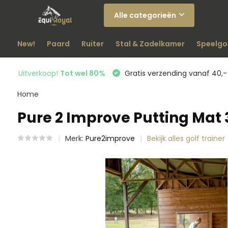
Alle categorieën
New!
Paard
Ruiter
Stal & Zadelkamer
Speelgo
Uitverkoop!
Tot wel 80%
Gratis verzending vanaf 40,-
Home
Pure 2 Improve Putting Mat 3
Merk:
Pure2improve
Bekijk alles golf trainer