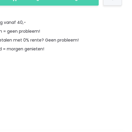
ng vanaf 40,-
en = geen probleem!
betalen met 0% rente? Geen probleem!
d = morgen genieten!