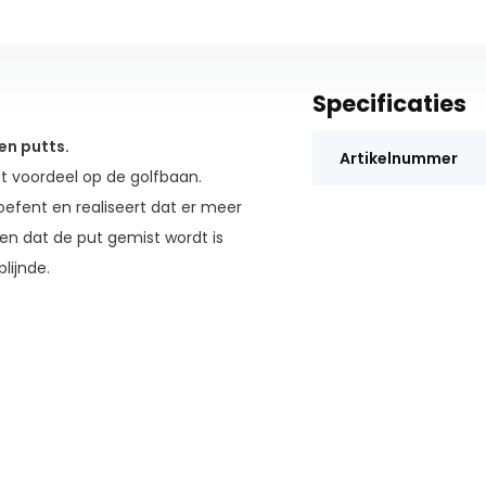
Specificaties
en putts.
Artikelnummer
et voordeel op de golfbaan.
efent en realiseert dat er meer
en dat de put gemist wordt is
lijnde.
e geheid beter gaan putten.
r de snelheid, richting en
r de green.