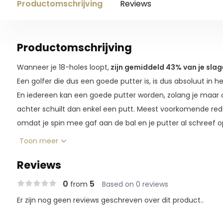
Productomschrijving
Reviews
Productomschrijving
Wanneer je 18-holes loopt,
zijn gemiddeld 43% van je slag
Een golfer die dus een goede putter is, is dus absoluut in h
En iedereen kan een goede putter worden, zolang je maar o
achter schuilt dan enkel een putt. Meest voorkomende red
omdat je spin mee gaf aan de bal en je putter al schreef op
Toon meer
Met de 3
meter lange putting mat
van Pure2Improve zul j
Reviews
Deze putting mat komt leert je een beter gevoel krijgen voo
consistentie.
0
5
from
Based on 0 reviews
Er zijn nog geen reviews geschreven over dit product..
Deze Putting Mat bevan een stimp snelheid van 9.0.
Wat betekent dat precies:
hoe hoger de stimp, hoe snelle