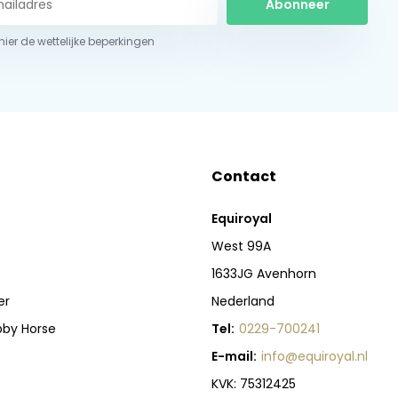
Abonneer
 hier de wettelijke beperkingen
Contact
Equiroyal
West 99A
1633JG Avenhorn
er
Nederland
bby Horse
Tel:
0229-700241
E-mail:
info@equiroyal.nl
KVK: 75312425