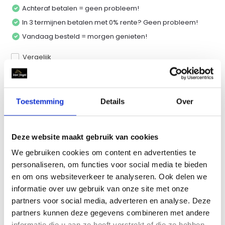
Achteraf betalen = geen probleem!
In 3 termijnen betalen met 0% rente? Geen probleem!
Vandaag besteld = morgen genieten!
Vergelijk
Toestemming
Details
Over
Productomschrijving
Specificaties
Deze website maakt gebruik van cookies
We gebruiken cookies om content en advertenties te
Reviews
personaliseren, om functies voor social media te bieden
en om ons websiteverkeer te analyseren. Ook delen we
informatie over uw gebruik van onze site met onze
Delen
partners voor social media, adverteren en analyse. Deze
partners kunnen deze gegevens combineren met andere
informatie die u aan ze heeft verstrekt of die ze hebben