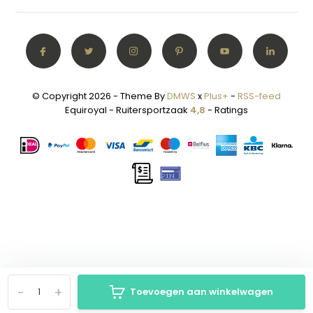
© Copyright 2026 - Theme By
DMWS
x
Plus+
-
RSS-feed
Equiroyal - Ruitersportzaak
4,8
- Ratings
-
+
Toevoegen aan winkelwagen