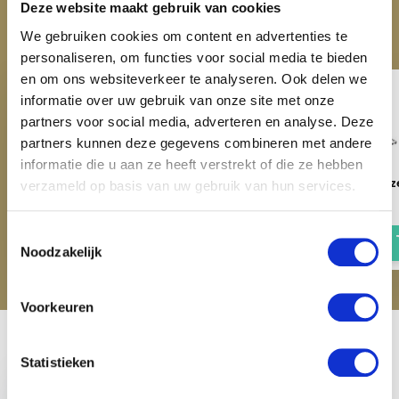
ACCESSOIRES
Deze website maakt gebruik van cookies
Maak je aankoop compleet
We gebruiken cookies om content en advertenties te
personaliseren, om functies voor social media te bieden
en om ons websiteverkeer te analyseren. Ook delen we
informatie over uw gebruik van onze site met onze
partners voor social media, adverteren en analyse. Deze
partners kunnen deze gegevens combineren met andere
informatie die u aan ze heeft verstrekt of die ze hebben
Multi Hanger - Navy
Multi Hanger - Roz
verzameld op basis van uw gebruik van hun services.
€ 4,95
€ 4,95
Toestemmingsselectie
Noodzakelijk
Voorkeuren
Recent bekeken
Statistieken