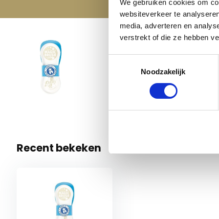
We gebruiken cookies om cont
websiteverkeer te analyseren
media, adverteren en analys
verstrekt of die ze hebben v
Magic B
Toestemmingsselectie
€ 6,95
White Lilly
Noodzakelijk
4 Op voo
Recent bekeken