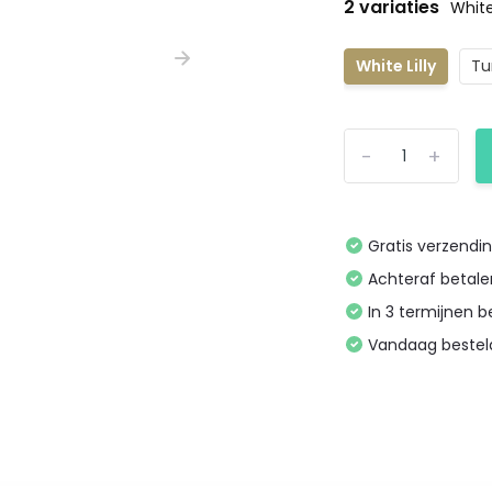
2 variaties
White 
White Lilly
Tu
-
+
Gratis verzendi
Achteraf betal
In 3 termijnen 
Vandaag bestel