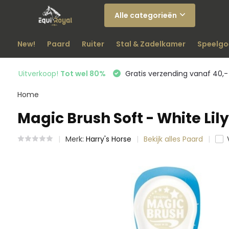
Alle categorieën
New!
Paard
Ruiter
Stal & Zadelkamer
Speelgo
Uitverkoop!
Tot wel 80%
Gratis verzending vanaf 40,-
Home
Magic Brush Soft - White Lily
Merk:
Harry's Horse
Bekijk alles Paard