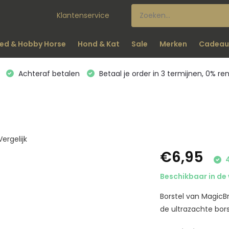
Klantenservice
ed & Hobby Horse
Hond & Kat
Sale
Merken
Cadeau
Achteraf betalen
Betaal je order in 3 termijnen, 0% re
Vergelijk
€6,95
4
Beschikbaar in de 
Borstel van MagicB
de ultrazachte bors