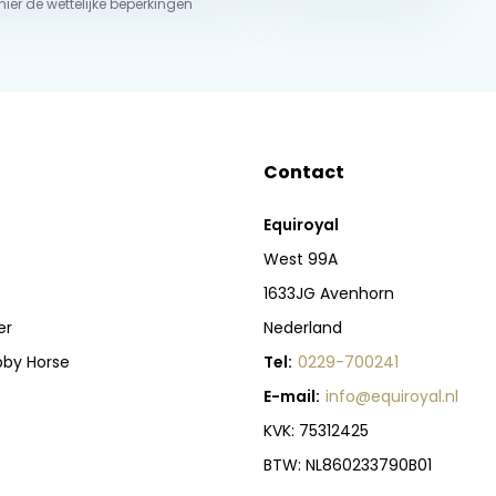
 hier de wettelijke beperkingen
Contact
Equiroyal
West 99A
1633JG Avenhorn
er
Nederland
bby Horse
Tel:
0229-700241
E-mail:
info@equiroyal.nl
KVK: 75312425
BTW: NL860233790B01