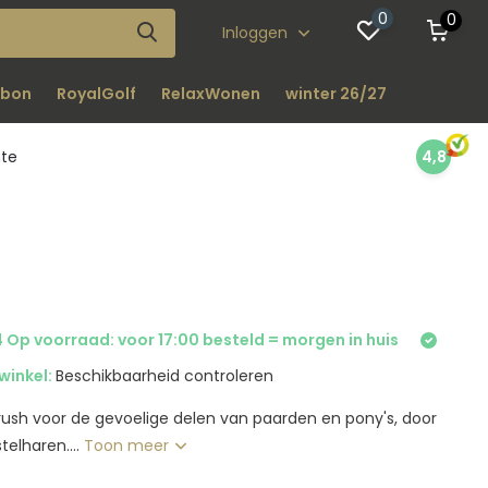
0
0
Inloggen
bon
RoyalGolf
RelaxWonen
winter 26/27
nte
4,8
 Op voorraad: voor 17:00 besteld = morgen in huis
winkel:
Beschikbaarheid controleren
rush voor de gevoelige delen van paarden en pony's, door
telharen....
Toon meer