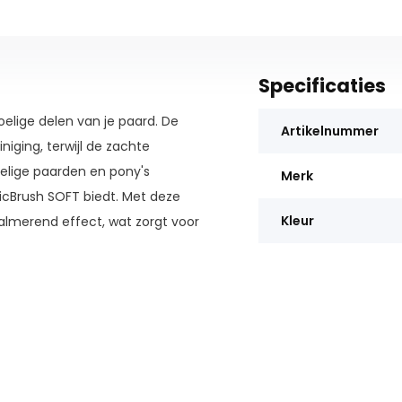
Specificaties
elige delen van je paard. De
Artikelnummer
iging, terwijl de zachte
oelige paarden en pony's
Merk
icBrush SOFT biedt. Met deze
Kleur
kalmerend effect, wat zorgt voor
ight!