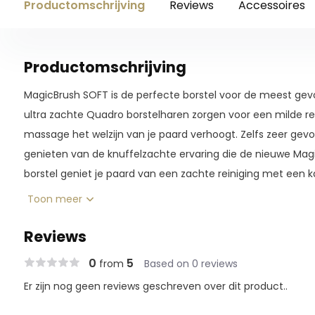
Productomschrijving
Reviews
Accessoires
Productomschrijving
MagicBrush SOFT is de perfecte borstel voor de meest gevo
ultra zachte Quadro borstelharen zorgen voor een milde rein
massage het welzijn van je paard verhoogt. Zelfs zeer gev
genieten van de knuffelzachte ervaring die de nieuwe Mag
borstel geniet je paard van een zachte reiniging met een 
tevreden paarden, pony's en ruiters. MagicBrush - simply br
Toon meer
Reviews
0
5
from
Based on 0 reviews
Er zijn nog geen reviews geschreven over dit product..