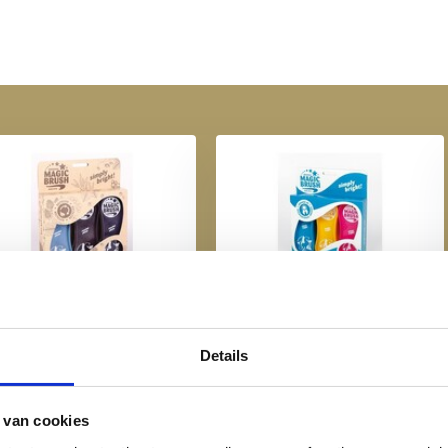
Magic Brush 3 Pack -
Magic Brush 3 Pack - Classic
Wildberry
€ 14,95
€ 14,95
Details
 van cookies