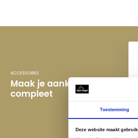
ACCESSOIRES
Maak je aankoop
compleet
 Brush 3 Pack -
Magic Brush 3 Pack - Corn
Jellyfish
Flowers
€ 14,95
€ 14,95
Toestemming
Deze website maakt gebruik