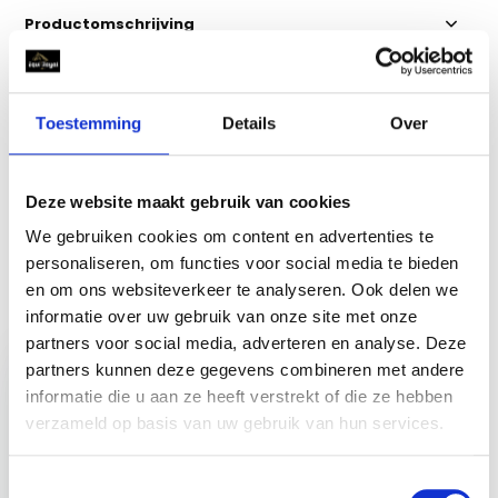
Productomschrijving
Specificaties
Toestemming
Details
Over
Reviews
Deze website maakt gebruik van cookies
Delen
We gebruiken cookies om content en advertenties te
personaliseren, om functies voor social media te bieden
en om ons websiteverkeer te analyseren. Ook delen we
Recent bekeken
informatie over uw gebruik van onze site met onze
partners voor social media, adverteren en analyse. Deze
partners kunnen deze gegevens combineren met andere
informatie die u aan ze heeft verstrekt of die ze hebben
verzameld op basis van uw gebruik van hun services.
Leovet Cold Pack
Toestemmingsselectie
Plus - 500 ml