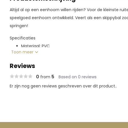
Altijd al op een eenhoorn willen rijden? Voor de kleinste ru
speelgoed eenhoorn ontwikkeld. Veert als een skippybal zoda
springen!
Specificaties
Materiaal: PVC
Toon meer
Speelgoed eenhoorn voor kinderen
Beschilderd met een gezicht, staart, manen, hoeven
Reviews
Werkt als een skippybal
0
5
from
Based on 0 reviews
Geschikt voor kinderen vanaf drie jaar
Er zijn nog geen reviews geschreven over dit product..
Afmetingen: 60x30x50 (lxbxh)