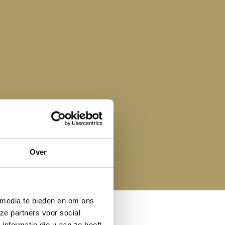
Over
 media te bieden en om ons
ze partners voor social
nformatie die u aan ze heeft