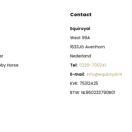
Contact
Equiroyal
West 99A
1633JG Avenhorn
er
Nederland
bby Horse
Tel:
0229-700241
E-mail:
info@equiroyal.nl
KVK: 75312425
BTW: NL860233790B01