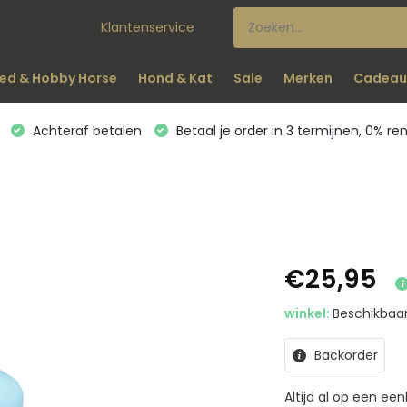
Klantenservice
ed & Hobby Horse
Hond & Kat
Sale
Merken
Cadeau
Achteraf betalen
Betaal je order in 3 termijnen, 0% re
€25,95
winkel:
Beschikbaar
Backorder
Altijd al op een ee