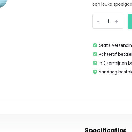
een leuke speelgoe
-
+
Gratis verzendi
Achteraf betal
In 3 termijnen 
Vandaag bestel
Specificaties