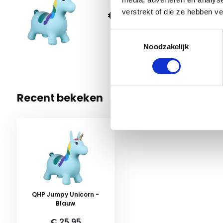
QHP J
€ 25,95
verstrekt of die ze hebben v
Blauw
0 Op vo
Toestemmingsselectie
Noodzakelijk
Recent bekeken
QHP Jumpy Unicorn -
Blauw
€ 25,95