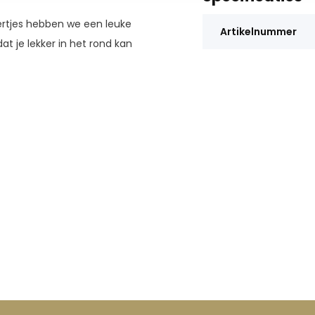
itertjes hebben we een leuke
Artikelnummer
t je lekker in het rond kan
 en een gouden hoorn