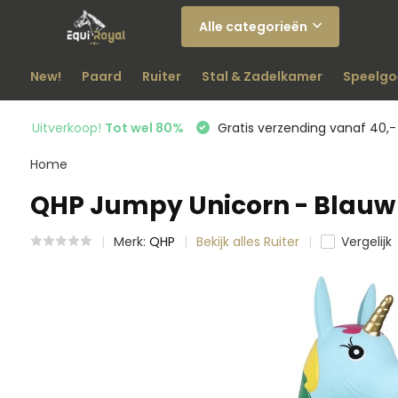
Alle categorieën
New!
Paard
Ruiter
Stal & Zadelkamer
Speelgo
Uitverkoop!
Tot wel 80%
Gratis verzending vanaf 40,-
Home
QHP Jumpy Unicorn - Blauw
Merk:
QHP
Bekijk alles Ruiter
Vergelijk