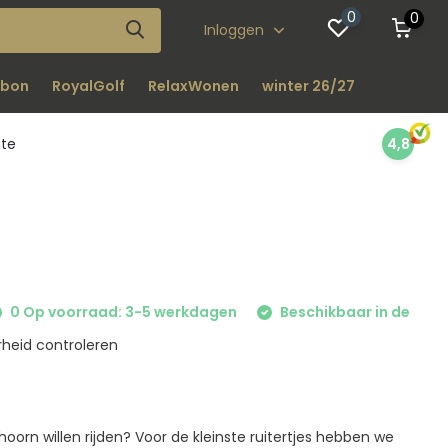
0
0
Inloggen
bon
RoyalGolf
RelaxWonen
winter 26/27
nte
4,8
0 Op voorraad: 3-5 werkdagen
Beschikbaar in de
heid controleren
nhoorn willen rijden? Voor de kleinste ruitertjes hebben we