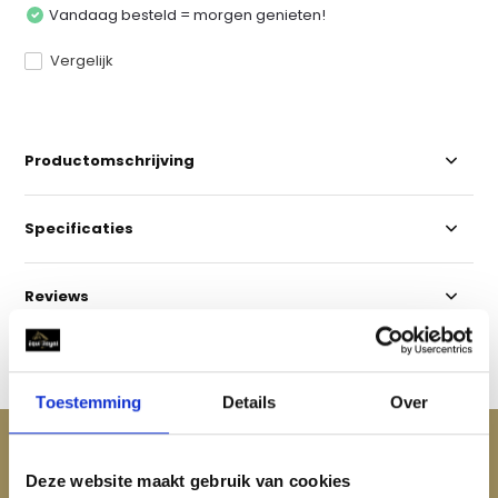
Vandaag besteld = morgen genieten!
Vergelijk
Productomschrijving
Specificaties
Reviews
Delen
Toestemming
Details
Over
ACCESSOIRES
Maak je aankoop compleet
Deze website maakt gebruik van cookies