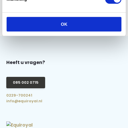
Imperial Riding
Sweat scraper IRH -
Sapphire
OK
€ 3,95
Heeft u vragen?
085 002 0715
0229-700241
info@equiroyal.nl