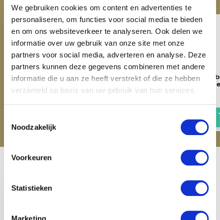
We gebruiken cookies om content en advertenties te
personaliseren, om functies voor social media te bieden
en om ons websiteverkeer te analyseren. Ook delen we
informatie over uw gebruik van onze site met onze
partners voor social media, adverteren en analyse. Deze
partners kunnen deze gegevens combineren met andere
Imperial Riding Dandy Brush
Imperial Riding Hoof 
informatie die u aan ze heeft verstrekt of die ze hebben
Hard 2 Colors IRH - Sapphire
IRHGrip - Sapphir
verzameld op basis van uw gebruik van hun services.
€ 5,56
€ 7,16
€ 6,95
€ 8,95
Toestemmingsselectie
Noodzakelijk
Voorkeuren
Recent bekeken
Statistieken
Marketing