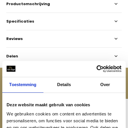
Productomschrijving
Specificaties
Reviews
Delen
ACCESSOIRES
Toestemming
Details
Over
Maak je aankoop compleet
Deze website maakt gebruik van cookies
We gebruiken cookies om content en advertenties te
personaliseren, om functies voor social media te bieden
en om ons websiteverkeer te analyseren. Ook delen we