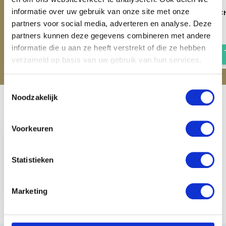
informatie over uw gebruik van onze site met onze
Imperial Riding Muts Chilly -
Imperial Riding Muts Ch
Candy Floss
Grijs
partners voor social media, adverteren en analyse. Deze
partners kunnen deze gegevens combineren met andere
€ 9,95
€ 9,95
€ 14,95
€ 14,95
informatie die u aan ze heeft verstrekt of die ze hebben
verzameld op basis van uw gebruik van hun services.
Toestemmingsselectie
Noodzakelijk
Recent bekeken
Voorkeuren
Statistieken
Imperial Riding Muts
Chilly - Grey Sand
Marketing
€ 14,95
€ 9,95