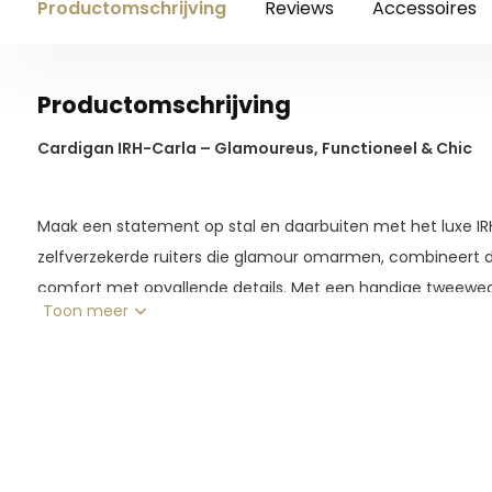
Productomschrijving
Reviews
Accessoires
Productomschrijving
Cardigan IRH-Carla – Glamoureus, Functioneel & Chic
Maak een statement op stal en daarbuiten met het luxe IR
zelfverzekerde ruiters die glamour omarmen, combineert dit s
comfort met opvallende details. Met een handige tweewegr
Toon meer
ritszakken aan de voorkant is het perfect voor praktische sl
Opvallende strass-details voegen sprankelende individualit
verfijnd "Imperial Riding"-borduursel op de rug en een gla
borst. Verlicht je ruitergarderobe en laat je persoonlijkheid 
brengt!
Tweerichtingsrits voor optimale veelzijdigheid en co