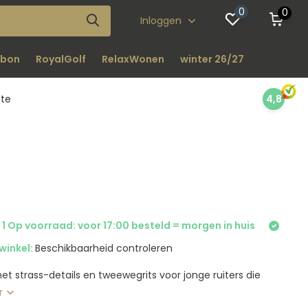
0
0
Inloggen
bon
RoyalGolf
RelaxWonen
winter 26/27
nte
4,8
1 Op voorraad: voor 17:00 besteld = morgen in huis
winkel:
Beschikbaarheid controleren
 met strass-details en tweewegrits voor jonge ruiters die
r