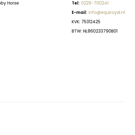
bby Horse
Tel:
0229-700241
E-mail:
info@equiroyal.nl
KVK: 75312425
BTW: NL860233790B01