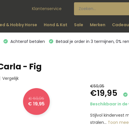
Klantenservice
ed & Hobby Horse
Hond & Kat
Sale
Merken
Cadeau
Achteraf betalen
Betaal je order in 3 termijnen, 0% re
Carla - Fig
Vergelijk
€59,95
€19,95
€ 59,95
€ 19,95
Beschikbaar in de 
Stijlvol kindervest
stralen...
Toon mee