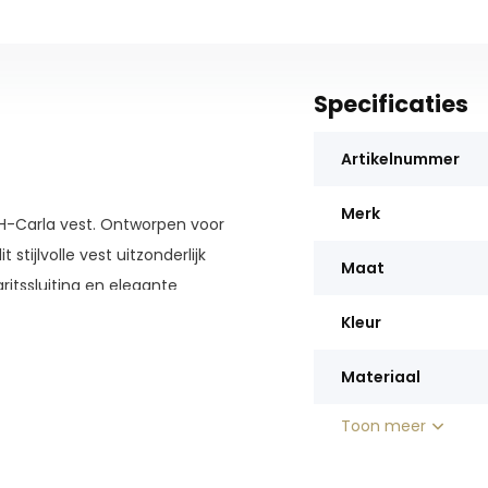
Specificaties
Artikelnummer
Merk
H-Carla vest. Ontworpen voor
tijlvolle vest uitzonderlijk
Maat
itssluiting en elegante
ijtage en moeiteloze verfijning.
Kleur
eit toe, met een prachtig
moureus hoefijzerontwerp op de
Materiaal
stralen, waar de dag je ook
Toon meer
mfort