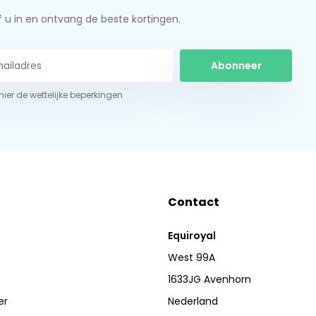
jf u in en ontvang de beste kortingen.
Abonneer
 hier de wettelijke beperkingen
Contact
Equiroyal
West 99A
1633JG Avenhorn
er
Nederland