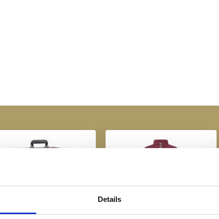
uimte
ueert
 achterpaneel
xtra glamour
Details
mperial Riding Grooming
Imperial Riding Tech Top