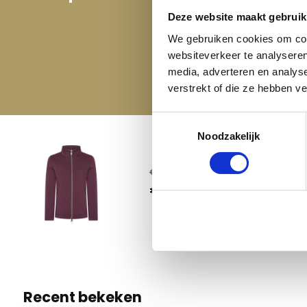
Deze website maakt gebruik
We gebruiken cookies om cont
websiteverkeer te analyseren
media, adverteren en analys
verstrekt of die ze hebben v
Toestemmingsselectie
Noodzakelijk
Imperi
€ 59,95
€ 19,95
128
1 Op voo
Recent bekeken