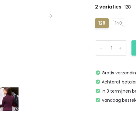
2 variaties
128
128
140
-
+
Gratis verzendi
Achteraf betal
In 3 termijnen 
Vandaag bestel