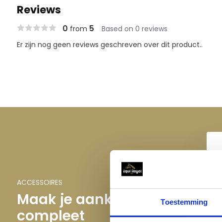
Reviews
Zichtbare ritsvakken voor veilige en handige opbergr
Elegante kraagstandaard die uw stijlvolle look accent
0
5
from
Based on 0 reviews
Exclusief "Imperial Riding" strass-borduurwerk op het
Er zijn nog geen reviews geschreven over dit product..
Opvallend hoefijzer-strass-detail op de borst voor e
ACCESSOIRES
Maak je aankoop
Toestemming
compleet
I