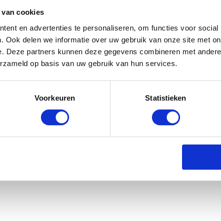
Box Shiny - Fig
Abby Kids - Fig
 van cookies
€ 84,95
€ 7,95
€ 34,95
ent en advertenties te personaliseren, om functies voor social
. Ook delen we informatie over uw gebruik van onze site met on
e. Deze partners kunnen deze gegevens combineren met andere i
erzameld op basis van uw gebruik van hun services.
Voorkeuren
Statistieken
al Riding Kinder Vest Carla - Fig
rraad: voor 17:00 besteld = morgen in huis