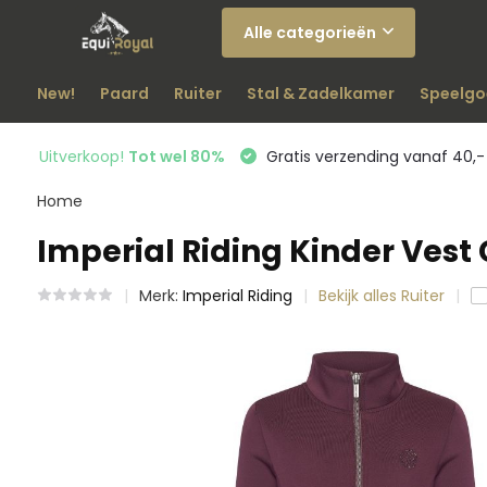
Alle categorieën
New!
Paard
Ruiter
Stal & Zadelkamer
Speelgo
Uitverkoop!
Tot wel 80%
Gratis verzending vanaf 40,-
Home
Imperial Riding Kinder Vest 
Merk:
Imperial Riding
Bekijk alles Ruiter