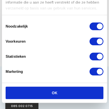
informatie die u aan ze heeft verstrekt of die ze hebben
Recent bekeken
verzameld op basis van uw gebruik van hun services.
Toestemmingsselectie
Noodzakelijk
Imperial Riding
Voorkeuren
Hoofdstelnummer
Show & Glow - Dark
Grey
Statistieken
€ 19,95
Marketing
Heeft u vragen?
OK
085 002 0715