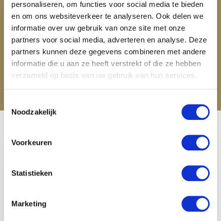
personaliseren, om functies voor social media te bieden
en om ons websiteverkeer te analyseren. Ook delen we
informatie over uw gebruik van onze site met onze
partners voor social media, adverteren en analyse. Deze
Imperial Riding Hobby Horse
Stang & Trens hoofdstel
partners kunnen deze gegevens combineren met andere
Grand Prix - Zwart
informatie die u aan ze heeft verstrekt of die ze hebben
€ 26,95
verzameld op basis van uw gebruik van hun services.
Toestemmingsselectie
Noodzakelijk
Recent bekeken
Voorkeuren
Statistieken
Imperial Riding
Marketing
Hobby Horse Stang
& Trens hoofdstel