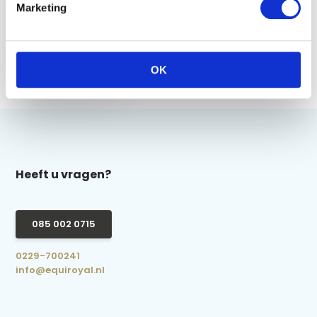
Marketing
Imperial Riding
Hobby Horse Stal
Free Spirit - Wit
OK
€ 59,95
Heeft u vragen?
085 002 0715
0229-700241
info@equiroyal.nl