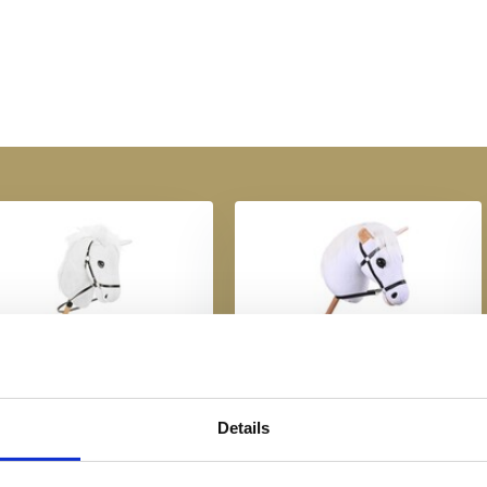
trusting willen upgraden met
. Of je nu rijdt of ontspant,
 stijl!
perial Riding Hobby Horse
Imperial Riding Hobby Horse
Free Spirit - Wit
Grand Prix - Wit
Details
€ 44,95
€ 59,95