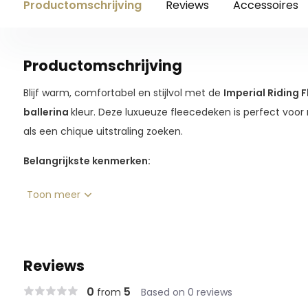
Productomschrijving
Reviews
Accessoires
Productomschrijving
Blijf warm, comfortabel en stijlvol met de
Imperial Riding 
ballerina
kleur. Deze luxueuze fleecedeken is perfect voor r
als een chique uitstraling zoeken.
Belangrijkste kenmerken:
Zachte bontkraag
voor extra comfort en warmte.
Toon meer
Handige clipsluiting
voor een perfecte pasvorm en g
Glitterlogo
van
Imperial Riding
voor een vleugje gl
Hoogwaardig fleece-materiaal
dat ademend en war
Reviews
dagen.
Perfect voor
op je Hobby Horse of gewoon om in stijl
0
5
from
Based on 0 reviews
Tijdloze ballerina kleur
die bij elke ruiteruitrusting pa