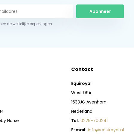
Abonneer
 hier de wettelijke beperkingen
Contact
Equiroyal
West 99A
1633JG Avenhorn
er
Nederland
bby Horse
Tel:
0229-700241
E-mail:
info@equiroyal.nl