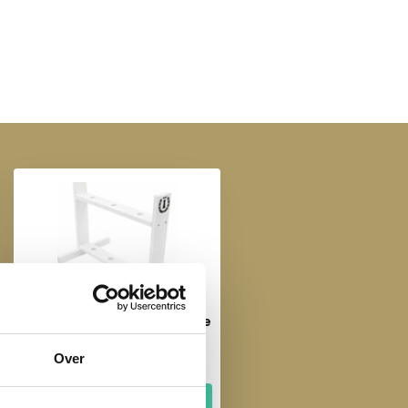
Imperial Riding Hobby Horse
Stal Free Spirit - Wit
Over
€ 59,95