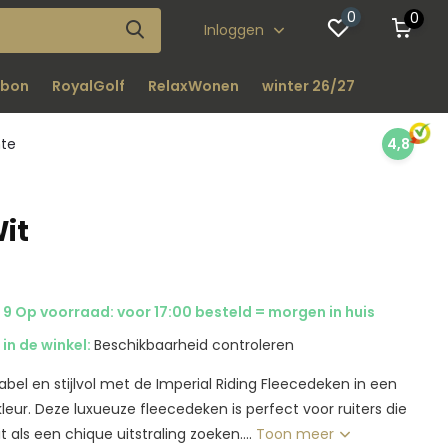
0
0
Inloggen
bon
RoyalGolf
RelaxWonen
winter 26/27
nte
4,8
it
9 Op voorraad: voor 17:00 besteld = morgen in huis
in de winkel:
Beschikbaarheid controleren
abel en stijlvol met de Imperial Riding Fleecedeken in een
kleur. Deze luxueuze fleecedeken is perfect voor ruiters die
t als een chique uitstraling zoeken....
Toon meer