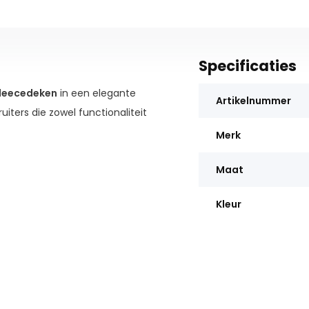
Specificaties
Fleecedeken
in een elegante
Artikelnummer
uiters die zowel functionaliteit
Merk
Maat
Kleur
emakkelijke bevestiging.
amour.
m is, ideaal voor koudere
 te ontspannen.
st en een luxe uitstraling biedt.