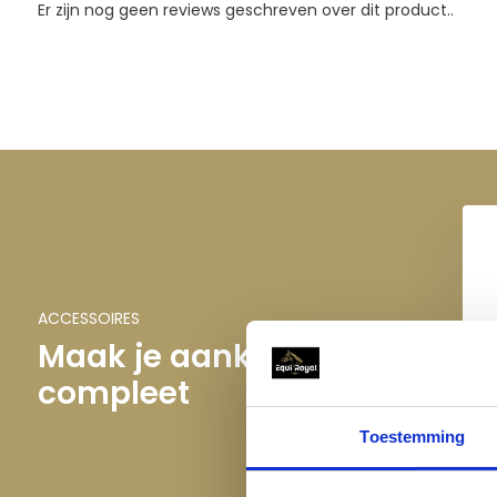
Er zijn nog geen reviews geschreven over dit product..
Deze fleecedeken is de ideale keuze voor ruiters die hun ui
een must-have accessoire dat zowel praktisch als modieus is
met de
Imperial Riding Fleecedeken
blijf je altijd warm en in
ACCESSOIRES
Maak je aankoop
compleet
Im
Toestemming