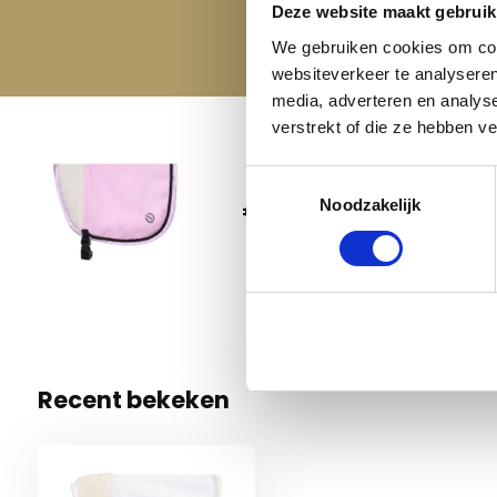
Deze website maakt gebruik
We gebruiken cookies om cont
websiteverkeer te analyseren
media, adverteren en analys
verstrekt of die ze hebben v
Imperi
Toestemmingsselectie
Spirit 
€ 19,95
Noodzakelijk
Wisteria
9 Op voo
Recent bekeken