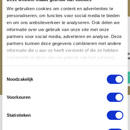
Maak je aankoop compleet
We gebruiken cookies om content en advertenties te
personaliseren, om functies voor social media te bieden
en om ons websiteverkeer te analyseren. Ook delen we
informatie over uw gebruik van onze site met onze
partners voor social media, adverteren en analyse. Deze
partners kunnen deze gegevens combineren met andere
informatie die u aan ze heeft verstrekt of die ze hebben
HV Polo Hobby Horse
HV Polo Hobby Horse Oo
verzameld op basis van uw gebruik van hun services.
fleecedeken HVPRuby - Aqua
HVPRuby - Aqua Bl
Sky
€ 13,95
€ 19,95
Toestemmingsselectie
Noodzakelijk
Voorkeuren
Recent bekeken
Statistieken