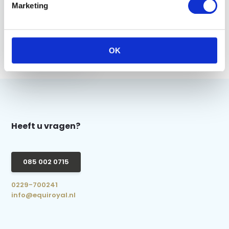
Marketing
HV Polo Hobby Horse
Outdoordeken
HVPRuby - Aqua Sky
OK
€ 19,95
Heeft u vragen?
085 002 0715
0229-700241
info@equiroyal.nl