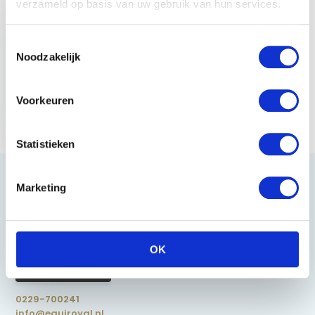
verzameld op basis van uw gebruik van hun services.
Toestemmingsselectie
Noodzakelijk
Horka
Stijgbeugelriem
Voorkeuren
Nylon
€ 15,95
Statistieken
Marketing
Heeft u vragen?
OK
085 002 0715
0229-700241
info@equiroyal.nl