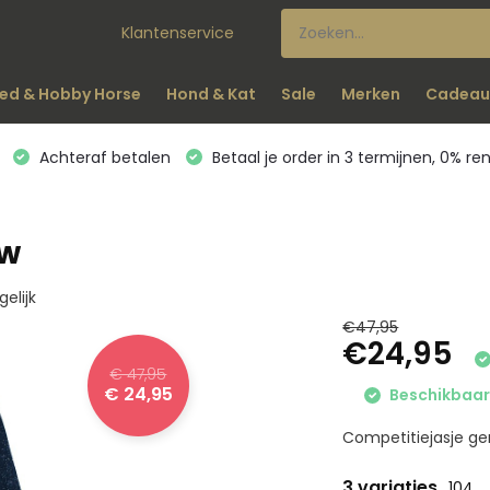
Klantenservice
ed & Hobby Horse
Hond & Kat
Sale
Merken
Cadeau
Achteraf betalen
Betaal je order in 3 termijnen, 0% re
uw
gelijk
€47,95
€24,95
€ 47,95
€ 24,95
Beschikbaar 
Competitiejasje gem
3 variaties
104