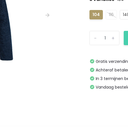
104
116
14
-
+
Gratis verzendi
Achteraf betal
In 3 termijnen 
Vandaag bestel