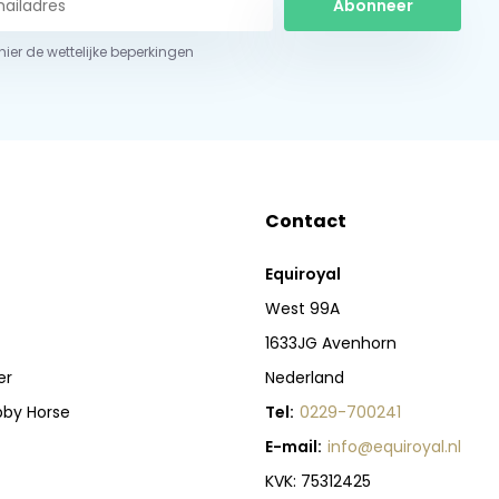
Abonneer
 hier de wettelijke beperkingen
Contact
Equiroyal
West 99A
1633JG Avenhorn
er
Nederland
bby Horse
Tel:
0229-700241
E-mail:
info@equiroyal.nl
KVK: 75312425