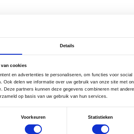
Rijjas Pirouette - Blauw
Details
rraad: voor 17:00 besteld = morgen in huis
 van cookies
ent en advertenties te personaliseren, om functies voor social
. Ook delen we informatie over uw gebruik van onze site met on
e. Deze partners kunnen deze gegevens combineren met andere i
erzameld op basis van uw gebruik van hun services.
Voorkeuren
Statistieken