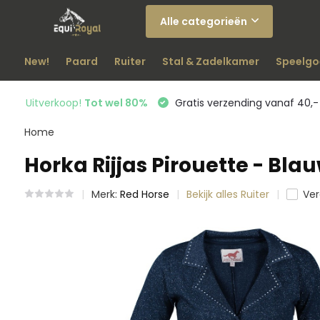
Alle categorieën
New!
Paard
Ruiter
Stal & Zadelkamer
Speelgo
Uitverkoop!
Tot wel 80%
Gratis verzending vanaf 40,-
Home
Horka Rijjas Pirouette - Bla
Merk:
Red Horse
Bekijk alles Ruiter
Ver