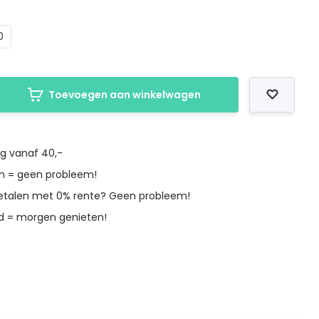
0
Toevoegen aan winkelwagen
ng vanaf 40,-
en = geen probleem!
betalen met 0% rente? Geen probleem!
d = morgen genieten!