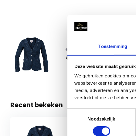
Horka 
Toestemming
€ 47,95
€ 24,95
104
1 Op voo
Deze website maakt gebruik
We gebruiken cookies om cont
websiteverkeer te analyseren
media, adverteren en analys
verstrekt of die ze hebben v
Recent bekeken
Toestemmingsselectie
Noodzakelijk