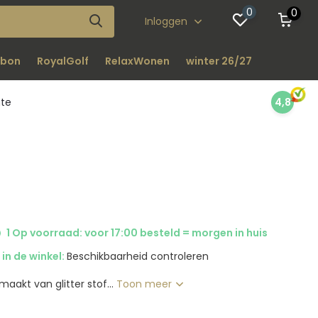
0
0
Inloggen
bon
RoyalGolf
RelaxWonen
winter 26/27
nte
4,8
1 Op voorraad: voor 17:00 besteld = morgen in huis
in de winkel:
Beschikbaarheid controleren
aakt van glitter stof...
Toon meer