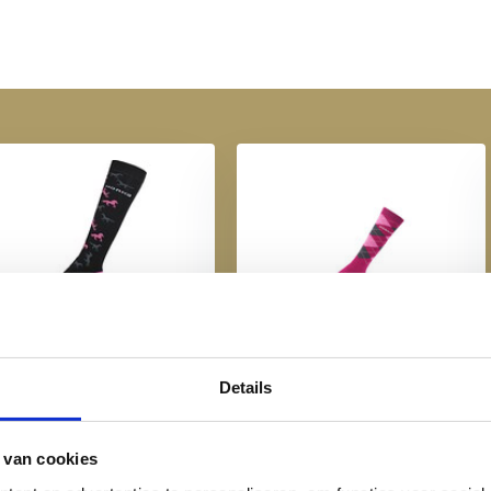
Horka Paardrijsokken -
Horka Paardrijsokken -
Black Rosa
Fucsia
€ 9,95
€ 9,95
Details
 van cookies