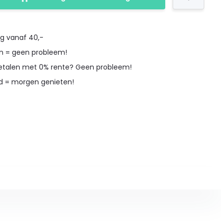
ng vanaf 40,-
en = geen probleem!
betalen met 0% rente? Geen probleem!
d = morgen genieten!