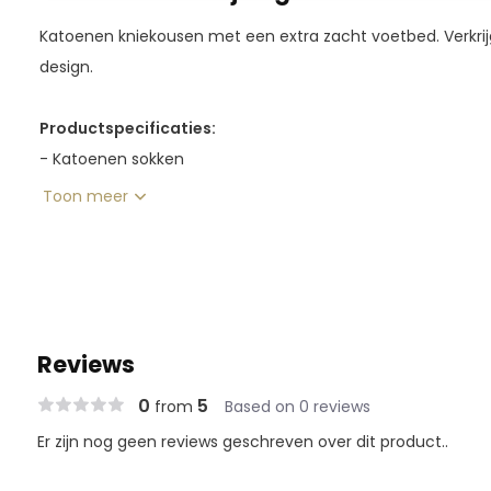
Katoenen kniekousen met een extra zacht voetbed. Verkrij
design.
Productspecificaties:
- Katoenen sokken
- Zacht voetbed
Toon meer
- Verpakkingseenheid: 3 paar per maat per kleur
- Maten: XS (27-30) S (31-34) M (35-38) L (39-42)
Materiaal:
75% katoen, 20% nylon, 5% lycra
Reviews
0
5
from
Based on 0 reviews
Er zijn nog geen reviews geschreven over dit product..