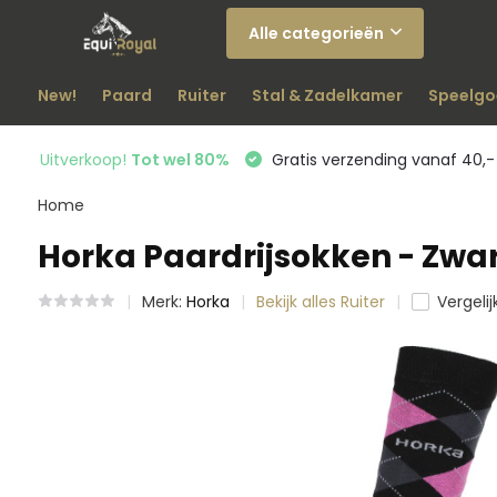
Alle categorieën
New!
Paard
Ruiter
Stal & Zadelkamer
Speelgo
Uitverkoop!
Tot wel 80%
Gratis verzending vanaf 40,-
Home
Horka Paardrijsokken - Zwar
Merk:
Horka
Bekijk alles Ruiter
Vergelij