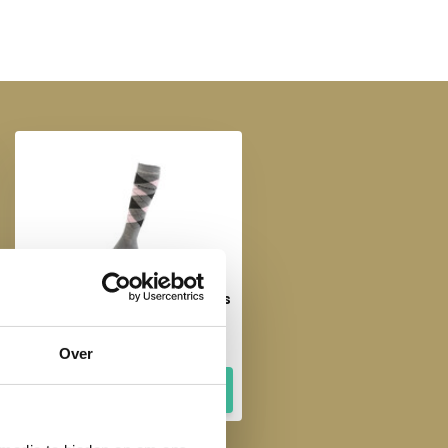
Horka Paardrijsokken - Grijs
Roze
€ 9,95
Over