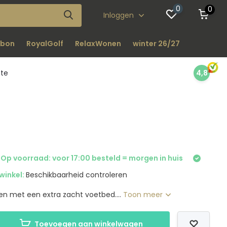
0
0
Inloggen
bon
RoyalGolf
RelaxWonen
winter 26/27
nte
4,8
 Op voorraad: voor 17:00 besteld = morgen in huis
winkel:
Beschikbaarheid controleren
n met een extra zacht voetbed....
Toon meer
Toevoegen aan winkelwagen