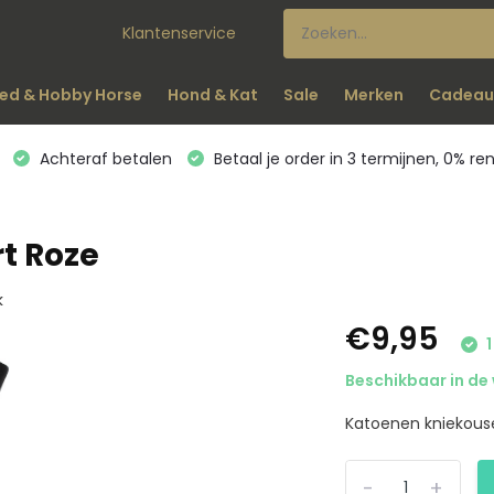
Klantenservice
ed & Hobby Horse
Hond & Kat
Sale
Merken
Cadeau
Achteraf betalen
Betaal je order in 3 termijnen, 0% re
t Roze
k
€9,95
1
Beschikbaar in de 
Katoenen kniekouse
-
+