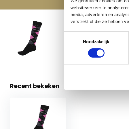
We gebruiken cookies om cont
websiteverkeer te analyseren
media, adverteren en analys
verstrekt of die ze hebben v
Horka 
Toestemmingsselectie
€ 9,95
35/38
Noodzakelijk
1 Op voor
Recent bekeken