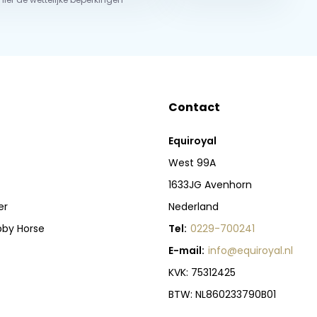
Contact
Equiroyal
West 99A
1633JG Avenhorn
er
Nederland
bby Horse
Tel:
0229-700241
E-mail:
info@equiroyal.nl
KVK: 75312425
BTW: NL860233790B01