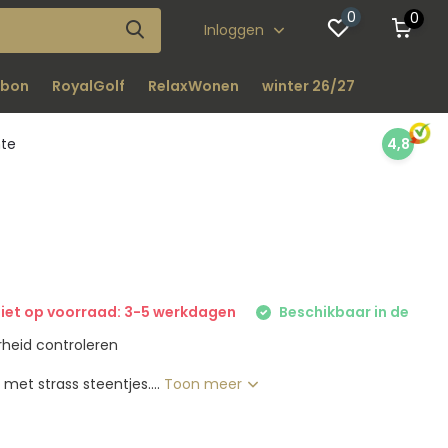
0
0
Inloggen
bon
RoyalGolf
RelaxWonen
winter 26/27
nte
4,8
iet op voorraad: 3-5 werkdagen
Beschikbaar in de
heid controleren
met strass steentjes....
Toon meer