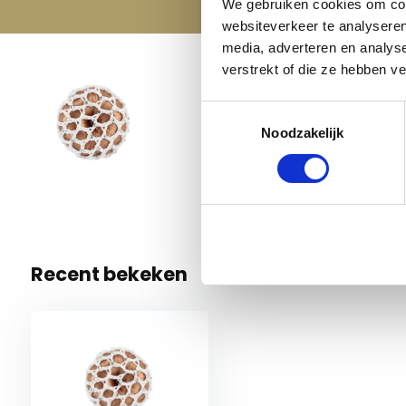
We gebruiken cookies om cont
websiteverkeer te analyseren
media, adverteren en analys
verstrekt of die ze hebben v
Horka 
Toestemmingsselectie
€ 2,95
Wit
Noodzakelijk
Niet op 
Recent bekeken