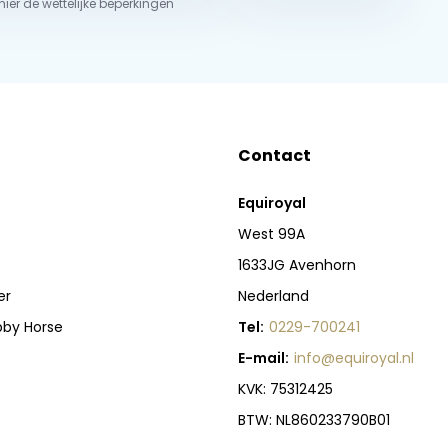
 hier de wettelijke beperkingen
Contact
Equiroyal
West 99A
1633JG Avenhorn
er
Nederland
bby Horse
Tel:
0229-700241
E-mail:
info@equiroyal.nl
KVK: 75312425
BTW: NL860233790B01