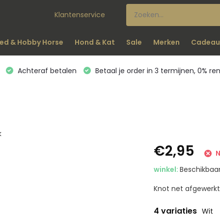
Klantenservice
ed & Hobby Horse
Hond & Kat
Sale
Merken
Cadeau
Achteraf betalen
Betaal je order in 3 termijnen, 0% re
k
€2,95
N
winkel:
Beschikbaar
Knot net afgewerkt 
4 variaties
Wit