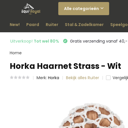
Alle categorieën
New!
Paard
Ruiter
Stal & Zadelkamer
Speelgo
Uitverkoop!
Tot wel 80%
Gratis verzending vanaf 40,-
Home
Horka Haarnet Strass - Wit
Merk:
Horka
Bekijk alles Ruiter
Vergelij