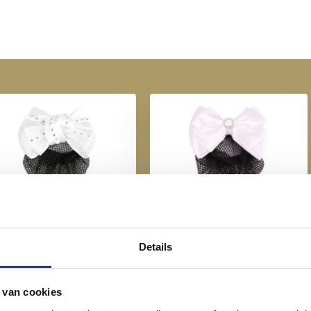
Harry's Horse Haarspeld
Harry's Horse Haarspeld
Strass Rosegold - Wit
Circle - Wit
€ 7,16
€ 7,16
€ 8,95
€ 8,95
Details
 van cookies