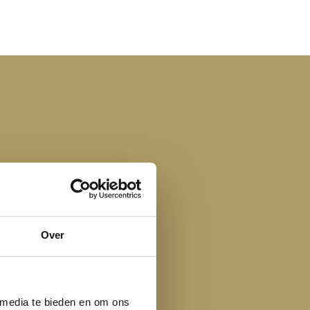
Over
 media te bieden en om ons