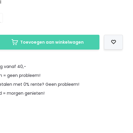
l
Toevoegen aan winkelwagen
ng vanaf 40,-
en = geen probleem!
betalen met 0% rente? Geen probleem!
d = morgen genieten!