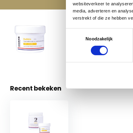
websiteverkeer te analyseren
media, adverteren en analys
verstrekt of die ze hebben v
Horka 
Toestemmingsselectie
€ 3,95
Noodzakelijk
125 ml
9 Op voo
Recent bekeken