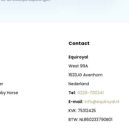
Contact
Equiroyal
West 99A
1633JG Avenhorn
er
Nederland
bby Horse
Tel:
0229-700241
E-mail:
info@equiroyal.nl
KVK: 75312425
BTW: NL860233790B01