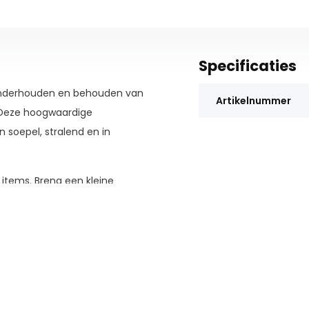
Specificaties
 onderhouden en behouden van
Artikelnummer
s. Deze hoogwaardige
 soepel, stralend en in
items. Breng een kleine
atig in, zodat elk hoekje en
leder opnieuw tot leven komt en
nheid. Verleng de levensduur
 uitdroging. Houd er wel
 producten, dus gebruik het met