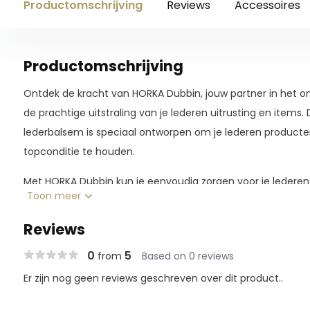
Productomschrijving
Reviews
Accessoires
Productomschrijving
Ontdek de kracht van HORKA Dubbin, jouw partner in het
de prachtige uitstraling van je lederen uitrusting en item
lederbalsem is speciaal ontworpen om je lederen producten
topconditie te houden.
Met HORKA Dubbin kun je eenvoudig zorgen voor je lederen 
Toon meer
hoeveelheid aan op een zachte doek en masseer het gelijkm
gaatje wordt gevoed en verzorgd. Je zult merken hoe het 
Reviews
zijn natuurlijke glans en textuur behoudt.
0
5
from
Based on 0 reviews
HORKA Dubbin is jouw geheim voor duurzaamheid en schoo
Er zijn nog geen reviews geschreven over dit product..
van je lederen producten en bescherm ze tegen slijtage en
rekening mee dat deze balsem niet geschikt is voor suède