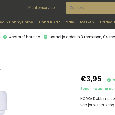
Klantenservice
ed & Hobby Horse
Hond & Kat
Sale
Merken
Cadeau
Achteraf betalen
Betaal je order in 3 termijnen, 0% re
k
€3,95
9
Beschikbaar in de 
HORKA Dubbin is ee
van jouw uitrusting