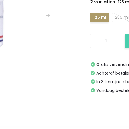
2 variaties
125 m
125 ml
250 ml
-
+
Gratis verzendi
Achteraf betal
In 3 termijnen 
Vandaag bestel