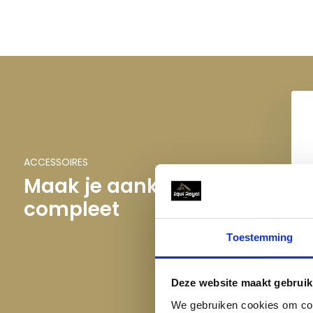
vertrouwen op al je andere lederen items.
Kies voor de essentiële verzorging van HORKA Dubbin en g
prachtige uitstraling van je lederen items. Geef ze de lief
en straal in stijl met perfect onderhouden lederen accessoi
ACCESSOIRES
Maak je aankoop
compleet
Ho
Toestemming
Deze website maakt gebruik
We gebruiken cookies om cont