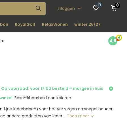
0
0
Inloggen
bon
RoyalGolf
RelaxWonen
winter 26/27
nte
4,8
 Op voorraad: voor 17:00 besteld = morgen in huis
winkel:
Beschikbaarheid controleren
n fijne lederbalsem voor het verzorgen en soepel houden
 en andere producten van leder....
Toon meer