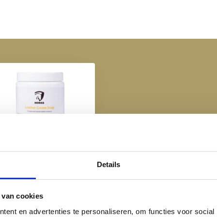
eniet van het behoud van de
de en aandacht die ze verdienen
res en uitrusting.
rka Leather Cream Soap
- 250 ml
Details
€ 7,95
 van cookies
ent en advertenties te personaliseren, om functies voor social