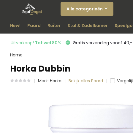
Alle categorieën
New!
Paard
Ruiter
Stal & Zadelkamer
Speelgo
Uitverkoop!
Tot wel 80%
Gratis verzending vanaf 40,-
Home
Horka Dubbin
Merk:
Horka
Bekijk alles Paard
Vergelij