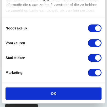
informatie die u aan ze heeft verstrekt of die ze hebben
verzameld op basis van uw gebruik van hun services.
Recent bekeken
Toestemmingsselectie
Noodzakelijk
Voorkeuren
QHP
Hoefbevochtiger -
Zwart
Statistieken
€ 13,95
Marketing
Heeft u vragen?
OK