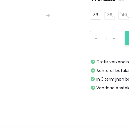
36
38
40
-
+
Gratis verzendi
Achteraf betal
In 3 termijnen 
Vandaag bestel