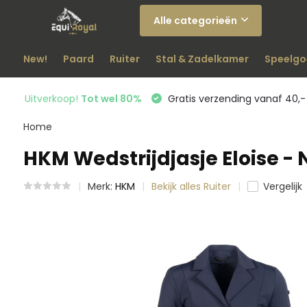
Alle categorieën
New!
Paard
Ruiter
Stal & Zadelkamer
Speelgo
Uitverkoop!
Tot wel 80%
Gratis verzending vanaf 40,-
Home
HKM Wedstrijdjasje Eloise -
Merk:
HKM
Bekijk alles Ruiter
Vergelijk