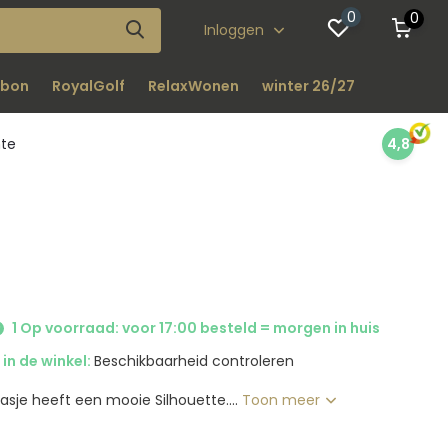
0
0
Inloggen
bon
RoyalGolf
RelaxWonen
winter 26/27
nte
4,8
1 Op voorraad: voor 17:00 besteld = morgen in huis
in de winkel:
Beschikbaarheid controleren
djasje heeft een mooie Silhouette....
Toon meer