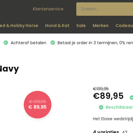
Klantenservice
ed & Hobby Horse
Hond & Kat
Sale
Merken
Cadeau
Achteraf betalen
Betaal je order in 3 termijnen, 0% re
 Navy
€139,95
€89,95
€ 139,95
€ 89,95
Beschikbaar 
Het Eloise wedstrij
4 variaties
42