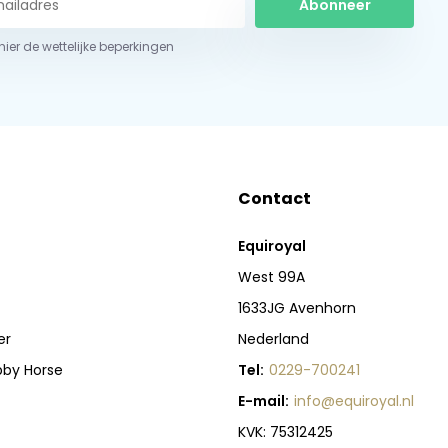
Abonneer
 hier de wettelijke beperkingen
Contact
Equiroyal
West 99A
1633JG Avenhorn
er
Nederland
bby Horse
Tel:
0229-700241
E-mail:
info@equiroyal.nl
KVK: 75312425