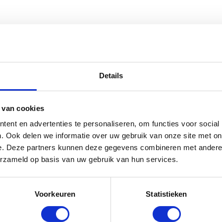
dstrijdjasje Eloise - Navy
Details
rraad: voor 17:00 besteld = morgen in huis
 van cookies
ent en advertenties te personaliseren, om functies voor social
. Ook delen we informatie over uw gebruik van onze site met on
e. Deze partners kunnen deze gegevens combineren met andere i
erzameld op basis van uw gebruik van hun services.
Voorkeuren
Statistieken