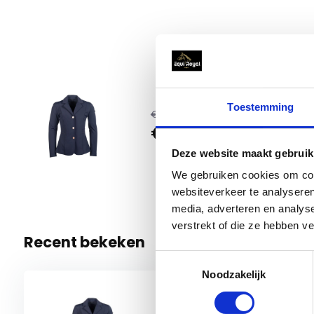
HKM We
Toestemming
€ 139,95
€ 89,95
42
1 Op voo
Deze website maakt gebruik
We gebruiken cookies om cont
websiteverkeer te analyseren
media, adverteren en analys
verstrekt of die ze hebben v
Recent bekeken
Toestemmingsselectie
Noodzakelijk