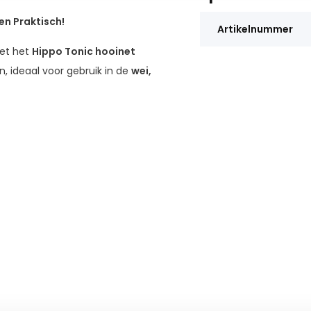
n Praktisch!
Artikelnummer
t het
Hippo Tonic hooinet
, ideaal voor gebruik in de
wei,
t van
dik katoen
voor maximale
x 2,80 meter
, perfect voor
umptie
te bevorderen, wat de
mt dat paarden vast komen te
ge paarden en opfok.