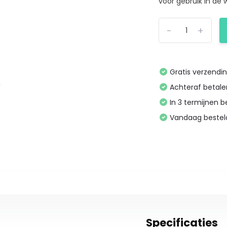
voor gebruik in de w
-
+
Gratis verzendi
Achteraf betal
In 3 termijnen 
Vandaag bestel
Specificaties