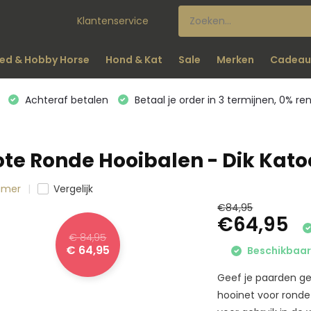
Klantenservice
ed & Hobby Horse
Hond & Kat
Sale
Merken
Cadeau
Achteraf betalen
Betaal je order in 3 termijnen, 0% re
ote Ronde Hooibalen - Dik Kat
kamer
Vergelijk
€84,95
€64,95
€ 84,95
€ 64,95
Beschikbaar 
Geef je paarden ge
hooinet voor ronde