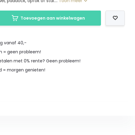
ei, paddock, opfok of stal....
Toon meer
Toevoegen aan winkelwagen
ng vanaf 40,-
en = geen probleem!
betalen met 0% rente? Geen probleem!
d = morgen genieten!