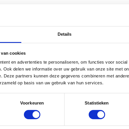
k of wei
, over een ronde
Tonic Hooinet voor Grote Ronde Hoo
Katoen
balen
rraad: voor 17:00 besteld = morgen in huis
Details
der verspilling.
oerspreiding
.
 van cookies
uik.
ent en advertenties te personaliseren, om functies voor social
met het Hippo Tonic hooinet
. Ook delen we informatie over uw gebruik van onze site met on
e. Deze partners kunnen deze gegevens combineren met andere i
erzameld op basis van uw gebruik van hun services.
Voorkeuren
Statistieken