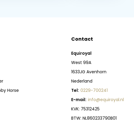
Contact
Equiroyal
West 99A
1633JG Avenhorn
er
Nederland
bby Horse
Tel:
0229-700241
E-mail:
info@equiroyal.nl
KVK: 75312425
BTW: NL860233790B01