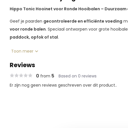
Hippo Tonic Hooinet voor Ronde Hooibalen – Duurzaam e
Geef je paarden
gecontroleerde en efficiënte voeding
me
voor ronde balen
. Speciaal ontworpen voor grote hooibalen
paddock, opfok of stal
.
Waarom kiezen voor dit hooinet?
Toon meer
Reviews
✔
Mono katoenen touw
– Extra sterk en slijtvast, gemaak
duurzaamheid.
0
5
from
Based on 0 reviews
✔
Geschikt voor ronde balen
– Met afmetingen van
2,80 
Er zijn nog geen reviews geschreven over dit product..
grote hooibalen.
✔
Gecontroleerde hooiverdeling
– Helpt
langzame cons
spijsvertering ondersteunt en verspilling vermindert.
✔
Veilig en doordacht ontwerp
– Het
dikke touw voorko
zitten
met hun hoefijzers, waardoor het ideaal is voor jon