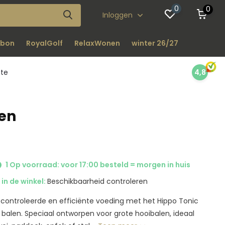
0
0
Inloggen
bon
RoyalGolf
RelaxWonen
winter 26/27
nte
4,8
oen
1 Op voorraad: voor 17:00 besteld = morgen in huis
in de winkel:
Beschikbaarheid controleren
controleerde en efficiënte voeding met het Hippo Tonic
 balen. Speciaal ontworpen voor grote hooibalen, ideaal