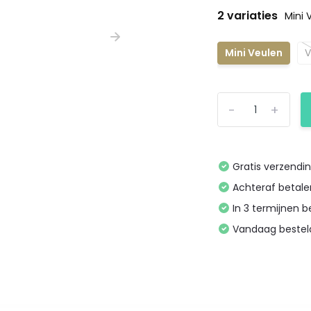
2 variaties
Mini 
Mini Veulen
V
-
+
Gratis verzendi
Achteraf betal
In 3 termijnen 
Vandaag bestel