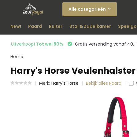
Alle categorieën
New!
Paard
Ruiter
Stal & Zadelkamer
Speelgo
Uitverkoop!
Tot wel 80%
Gratis verzending vanaf 40,-
Home
Harry's Horse Veulenhalster
Merk:
Harry's Horse
Bekijk alles Paard