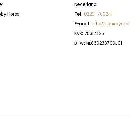
er
Nederland
bby Horse
Tel:
0229-700241
E-mail:
info@equiroyal.nl
KVK: 75312425
BTW: NL860233790B01