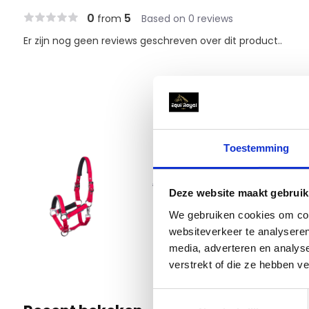
0
5
from
Based on 0 reviews
Er zijn nog geen reviews geschreven over dit product..
Toestemming
Harry'
€ 11,95
Deze website maakt gebruik
€ 9,56
Mini Veulen
We gebruiken cookies om cont
6 Op voo
websiteverkeer te analyseren
media, adverteren en analys
verstrekt of die ze hebben v
Toestemmingsselectie