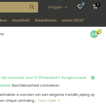
0
0
Inloggen
bon
RoyalGolf
RelaxWonen
winter 26/27
nte
4,8
 Op voorraad: voor 17:00 besteld = morgen in huis
winkel:
Beschikbaarheid controleren
lenhalster is voorzien van een elegante metallic piping op
n chique uitstraling....
Toon meer