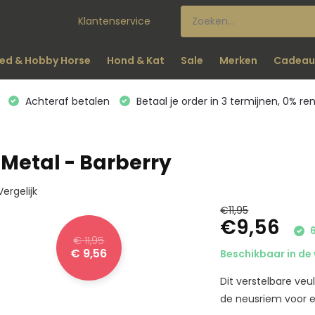
Klantenservice
ed & Hobby Horse
Hond & Kat
Sale
Merken
Cadeau
Achteraf betalen
Betaal je order in 3 termijnen, 0% re
 Metal - Barberry
Vergelijk
€11,95
€9,56
6
€ 11,95
€ 9,56
Beschikbaar in de 
Dit verstelbare veu
de neusriem voor ee