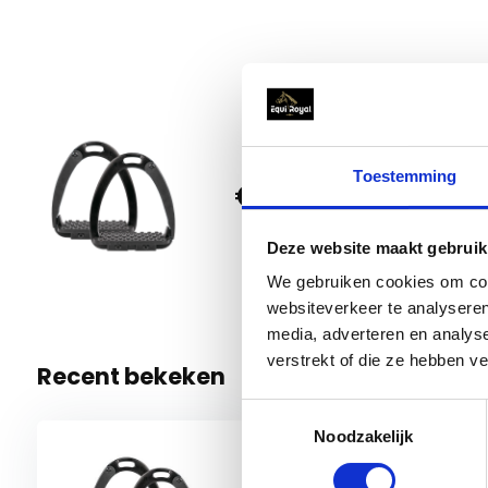
Harry'
Toestemming
€ 119,95
Zwart
1 Op voo
Deze website maakt gebruik
We gebruiken cookies om cont
websiteverkeer te analyseren
media, adverteren en analys
verstrekt of die ze hebben v
Recent bekeken
Toestemmingsselectie
Noodzakelijk