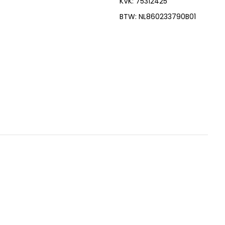
KVK: 75312425
BTW: NL860233790B01