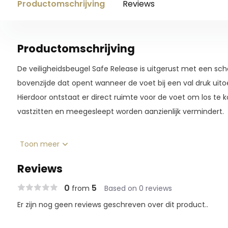
Productomschrijving
Reviews
Productomschrijving
De veiligheidsbeugel Safe Release is uitgerust met een s
bovenzijde dat opent wanneer de voet bij een val druk uit
Hierdoor ontstaat er direct ruimte voor de voet om los te 
vastzitten en meegesleept worden aanzienlijk vermindert.
Het robuuste ontwerp staat garant voor duurzaamheid, ter
Toon meer
scharniersysteem zich onopvallend integreert in het ontwe
Reviews
0
5
from
Based on 0 reviews
Er zijn nog geen reviews geschreven over dit product..