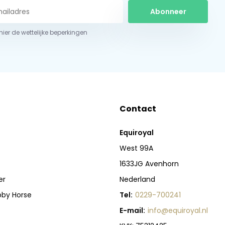
Abonneer
 hier de wettelijke beperkingen
Contact
Equiroyal
West 99A
1633JG Avenhorn
er
Nederland
bby Horse
Tel:
0229-700241
E-mail:
info@equiroyal.nl