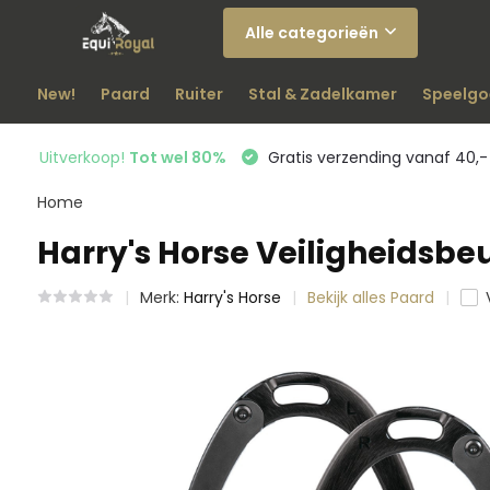
Alle categorieën
New!
Paard
Ruiter
Stal & Zadelkamer
Speelgo
Uitverkoop!
Tot wel 80%
Gratis verzending vanaf 40,-
Home
Harry's Horse Veiligheidsbe
Merk:
Harry's Horse
Bekijk alles Paard