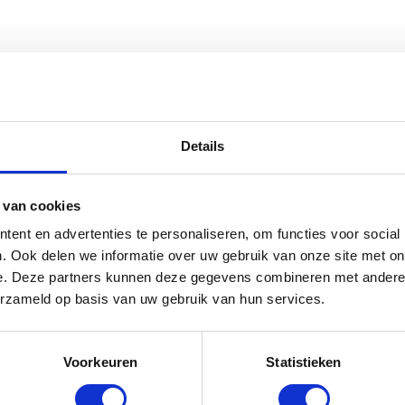
s Horse Veiligheidsbeugel Safe Relea
Details
rraad: voor 17:00 besteld = morgen in huis
 van cookies
ent en advertenties te personaliseren, om functies voor social
. Ook delen we informatie over uw gebruik van onze site met on
e. Deze partners kunnen deze gegevens combineren met andere i
erzameld op basis van uw gebruik van hun services.
Voorkeuren
Statistieken