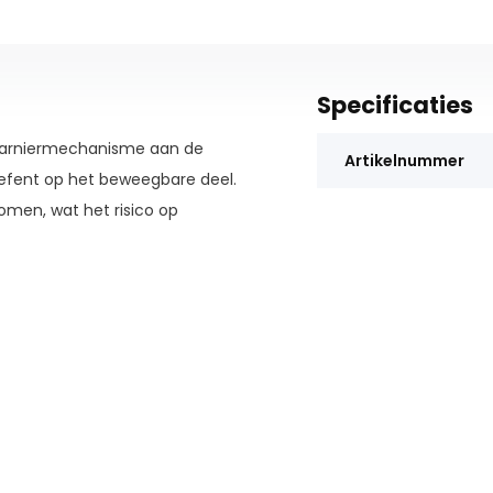
Specificaties
charniermechanisme aan de
Artikelnummer
oefent op het beweegbare deel.
komen, wat het risico op
wijl het slimme
rp.