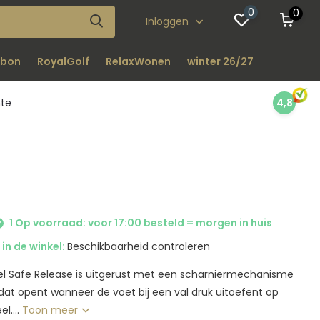
0
0
Inloggen
bon
RoyalGolf
RelaxWonen
winter 26/27
nte
4,8
1 Op voorraad: voor 17:00 besteld = morgen in huis
in de winkel:
Beschikbaarheid controleren
el Safe Release is uitgerust met een scharniermechanisme
dat opent wanneer de voet bij een val druk uitoefent op
l....
Toon meer