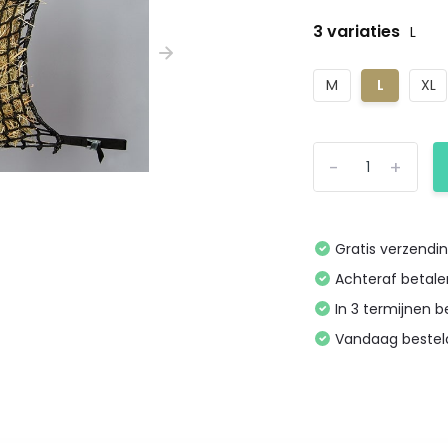
3 variaties
L
M
L
XL
-
+
Gratis verzendi
Achteraf betal
In 3 termijnen 
Vandaag bestel