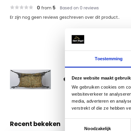
0
5
from
Based on 0 reviews
Er zijn nog geen reviews geschreven over dit product..
Toestemming
Harry'
€ 29,95
Deze website maakt gebruik
L
We gebruiken cookies om cont
1 Op voo
websiteverkeer te analyseren
media, adverteren en analys
verstrekt of die ze hebben v
Toestemmingsselectie
Recent bekeken
Noodzakelijk