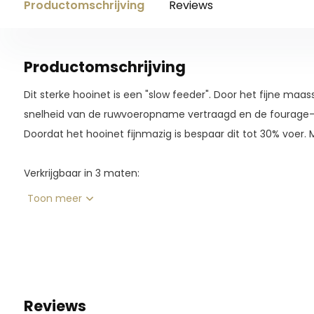
Productomschrijving
Reviews
Productomschrijving
Dit sterke hooinet is een "slow feeder". Door het fijne 
snelheid van de ruwvoeropname vertraagd en de fourage-t
Doordat het hooinet fijnmazig is bespaar dit tot 30% voer. 
Verkrijgbaar in 3 maten:
M: 90cmx60cm
Toon meer
L: 120cmx90cm
XL: 160cmx100cm
Materiaal: HDPP (High-Density polypropylene)
Maas grootte: 4cm x 4cm
Reviews