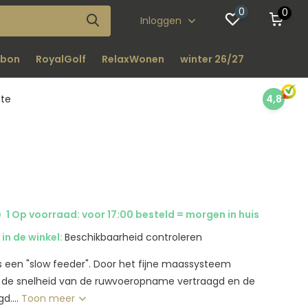
0
0
Inloggen
bon
RoyalGolf
RelaxWonen
winter 26/27
nte
4,8
1 Op voorraad: voor 17:00 besteld = morgen in huis
in de winkel:
Beschikbaarheid controleren
is een "slow feeder". Door het fijne maassysteem
e snelheid van de ruwvoeropname vertraagd en de
d....
Toon meer