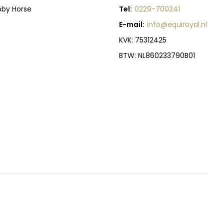
bby Horse
Tel:
0229-700241
E-mail:
info@equiroyal.nl
KVK: 75312425
BTW: NL860233790B01