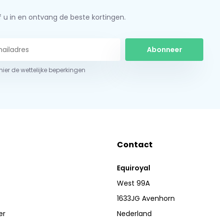
jf u in en ontvang de beste kortingen.
Abonneer
 hier de wettelijke beperkingen
Contact
Equiroyal
West 99A
1633JG Avenhorn
er
Nederland