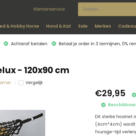
Klantenservice
ed & Hobby Horse
Hond & Kat
Sale
Merken
Cadeau
Achteraf betalen
Betaal je order in 3 termijnen, 0% re
elux - 120x90 cm
lkamer
Vergelijk
€29,95
Beschikbaar 
Dit sterke hooinet 
(4cm*4cm) wordt d
fourage-tijd verleng