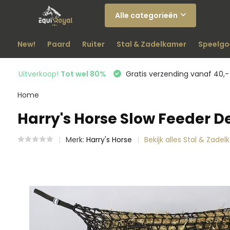
Alle categorieën
New!
Paard
Ruiter
Stal & Zadelkamer
Speelgo
Uitverkoop!
Tot wel 80%
Gratis verzending vanaf 40,-
Home
Harry's Horse Slow Feeder D
Merk:
Harry's Horse
Bekijk alles Stal & Zade