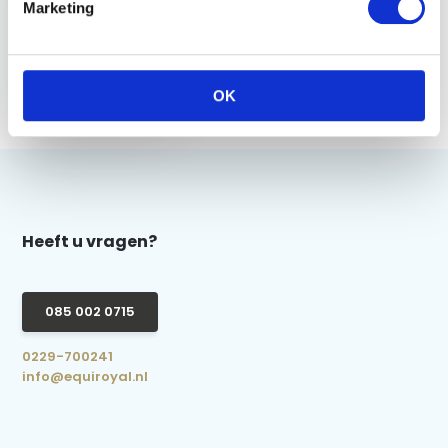
Marketing
Harry's Horse
Rijbroek Equitights
Rookie - Navy
OK
€ 44,95
Heeft u vragen?
085 002 0715
0229-700241
info@equiroyal.nl