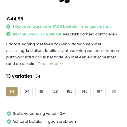
€44,95
1 Op voorraad: voor 17:00 besteld = morgen in huis
Beschikbaar in de winkel:
Beschikbaarheid controleren
Paardrijlegging met twee zakken waarvan een met
ritssluiting, kristallen details, zitvlak voorzien van een siliconen
print voor extra grip in het zadel en met een elastische inzet
rond de enkels....
Toon meer
13 variaties
34
34
104
116
128
152
140
164
36
Gratis verzending vanaf 40,-
Achteraf betalen = geen probleem!