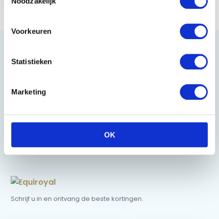
Noodzakelijk
46x36x3 cm
€ 12,95
Voorkeuren
Statistieken
Heeft u vragen?
Marketing
085 002 0715
0229-700241
OK
info@equiroyal.nl
Schrijf u in en ontvang de beste kortingen.