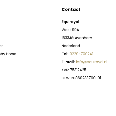
Contact
Equiroyal
West 99A
1633JG Avenhorn
er
Nederland
bby Horse
Tel:
0229-700241
E-mail:
info@equiroyal.nl
KVK: 75312425
BTW: NL860233790B01