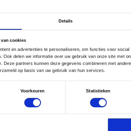
bon 20 euro
orraad: voor 17:00 besteld = morgen in huis
Details
 van cookies
ent en advertenties te personaliseren, om functies voor social
. Ook delen we informatie over uw gebruik van onze site met on
e. Deze partners kunnen deze gegevens combineren met andere i
erzameld op basis van uw gebruik van hun services.
Voorkeuren
Statistieken