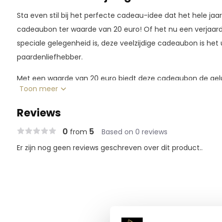
Sta even stil bij het perfecte cadeau-idee dat het hele jaar
cadeaubon ter waarde van 20 euro! Of het nu een verjaard
speciale gelegenheid is, deze veelzijdige cadeaubon is het
paardenliefhebber.
Met een waarde van 20 euro biedt deze cadeaubon de gelu
Toon meer
hun favoriete items uit ons uitgebreide assortiment te kie
ruitersportartikelen, trendy accessoires of hoogwaardige 
Reviews
Of het nu een warme zomerdag is of een knusse kerstavo
0
5
from
Based on 0 reviews
past perfect bij elke gelegenheid. Het is een attent gebaar
Er zijn nog geen reviews geschreven over dit product..
passies en interesses van je dierbaren, en ze de mogelijkhe
ze echt van houden.
Dus waar wacht je nog op? Verras je vrienden, familie of c
cadeaubon ter waarde van 20 euro en laat ze genieten va
tijdloos als op maat gemaakt is voor elke gelegenheid, van