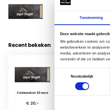
en alles daartussenin.
Cadeau
€ 20,-
100 Op vo
Toestemming
Deze website maakt gebruik
We gebruiken cookies om cont
Recent bekeken
websiteverkeer te analyseren
media, adverteren en analys
verstrekt of die ze hebben v
Toestemmingsselectie
Noodzakelijk
Cadeaubon 20 euro
€ 20,-