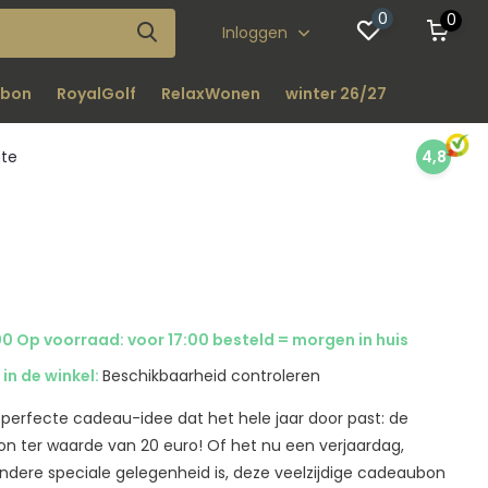
0
0
Inloggen
bon
RoyalGolf
RelaxWonen
winter 26/27
nte
4,8
0 Op voorraad: voor 17:00 besteld = morgen in huis
in de winkel:
Beschikbaarheid controleren
et perfecte cadeau-idee dat het hele jaar door past: de
n ter waarde van 20 euro! Of het nu een verjaardag,
andere speciale gelegenheid is, deze veelzijdige cadeaubon