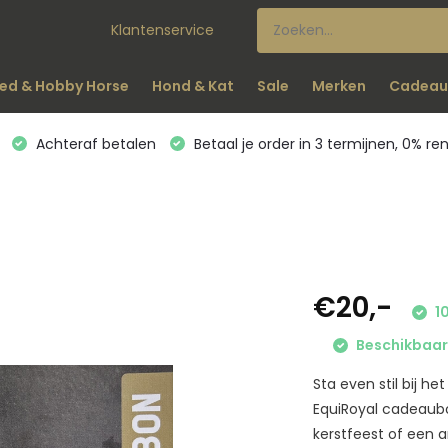
Klantenservice
ed & Hobby Horse
Hond & Kat
Sale
Merken
Cadeau
Achteraf betalen
Betaal je order in 3 termijnen, 0% re
€20,-
10
Beschikbaar 
Sta even stil bij h
EquiRoyal cadeaubo
kerstfeest of een 