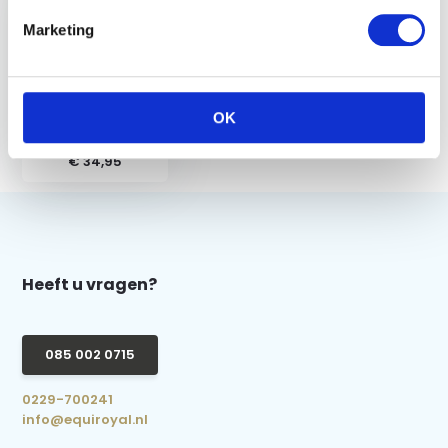
Marketing
Bustrens
Dubbelgebroken
OK
Anatomisch Gold
Brass - Bit - 13mm -
€ 34,95
Heeft u vragen?
085 002 0715
0229-700241
info@equiroyal.nl