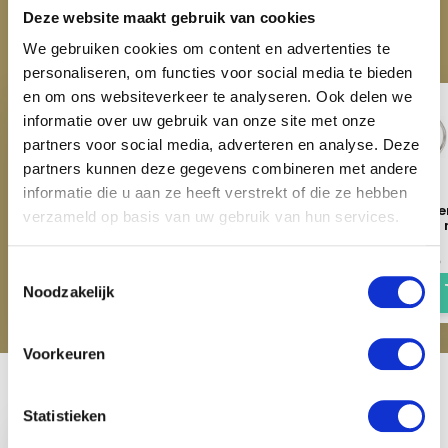
ACCESSOIRES
Deze website maakt gebruik van cookies
Maak je aankoop compleet
We gebruiken cookies om content en advertenties te
personaliseren, om functies voor social media te bieden
en om ons websiteverkeer te analyseren. Ook delen we
informatie over uw gebruik van onze site met onze
partners voor social media, adverteren en analyse. Deze
partners kunnen deze gegevens combineren met andere
informatie die u aan ze heeft verstrekt of die ze hebben
Harry's Horse Hulstrens
Harry's Horse Bustre
verzameld op basis van uw gebruik van hun services.
Concept Dubbelgebroken - 14
Dubbelgebroken - 14
mm
€ 26,36
€ 32,95
Toestemmingsselectie
€ 26,36
€ 32,95
Noodzakelijk
Voorkeuren
Recent bekeken
Statistieken