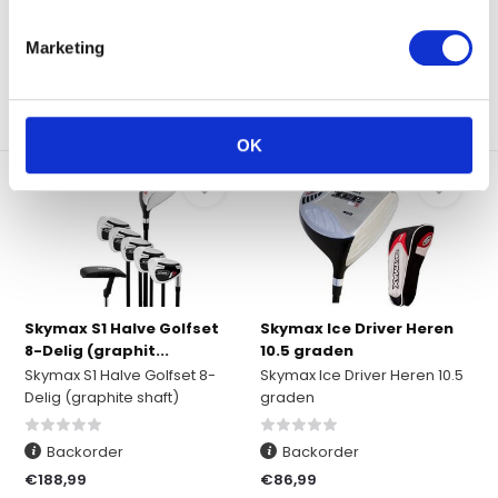
€129,99
€48,99
Marketing
Vergelijk
Vergelijk
OK
Skymax S1 Halve Golfset
Skymax Ice Driver Heren
8-Delig (graphit...
10.5 graden
Skymax S1 Halve Golfset 8-
Skymax Ice Driver Heren 10.5
Delig (graphite shaft)
graden
Backorder
Backorder
€188,99
€86,99