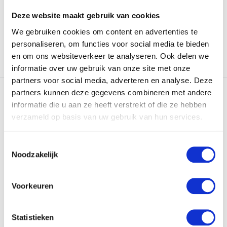
Op voorraad
Op voorraad
Deze website maakt gebruik van cookies
€49,99
€99,-
We gebruiken cookies om content en advertenties te
personaliseren, om functies voor social media te bieden
en om ons websiteverkeer te analyseren. Ook delen we
Vergelijk
Vergelijk
informatie over uw gebruik van onze site met onze
partners voor social media, adverteren en analyse. Deze
partners kunnen deze gegevens combineren met andere
informatie die u aan ze heeft verstrekt of die ze hebben
verzameld op basis van uw gebruik van hun services.
Toestemmingsselectie
Noodzakelijk
Skymax Laser
Skymax Ice Losse IJzer 9
Rangefinder SX5 –
Heren Staal
Afstandsm...
Skymax Ice Losse IJzer 9
Voorkeuren
Skymax Laser Rangefinder
Heren Staal
SX5 – Afstandsmeter tot...
Statistieken
Backorder
Op voorraad