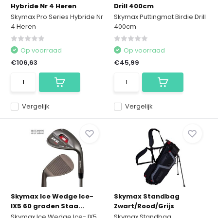
Hybride Nr 4 Heren
Drill 400cm
Skymax Pro Series Hybride Nr
Skymax Puttingmat Birdie Drill
4 Heren
400cm
Op voorraad
Op voorraad
€106,63
€45,99
Vergelijk
Vergelijk
Skymax Ice Wedge Ice-
Skymax Standbag
IX5 60 graden Staa...
Zwart/Rood/Grijs
Skymax Ice Wedge Ice- IX5
Skymax Standbag