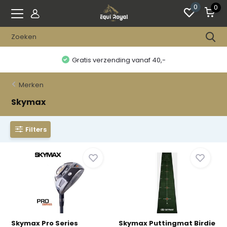
0
0
Gratis verzending vanaf 40,-
Merken
Skymax
Filters
Skymax Pro Series
Skymax Puttingmat Birdie