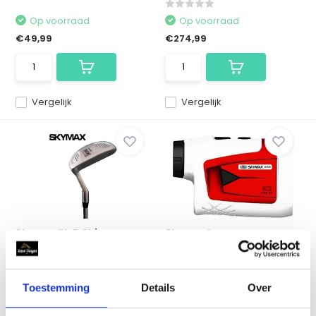
Op voorraad
Op voorraad
€49,99
€274,99
Vergelijk
Vergelijk
Skymax IX-5 Chipper
Skymax Laser
Dames
Rangefinder SX5–
Afstandsme...
Skymax IX-5 Chipper Dames
Skymax Laser Rangefinder
Toestemming
Details
Over
SX5– Afstandsmeter tot ...