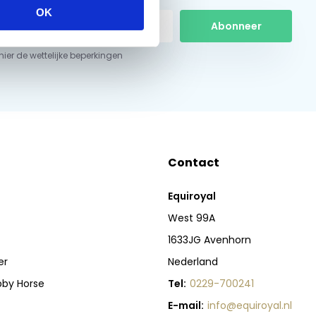
OK
Abonneer
 hier de wettelijke beperkingen
Contact
Equiroyal
West 99A
1633JG Avenhorn
er
Nederland
bby Horse
Tel:
0229-700241
E-mail:
info@equiroyal.nl