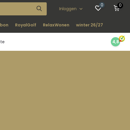
0
0
Inloggen
bon
RoyalGolf
RelaxWonen
winter 26/27
nte
4,8