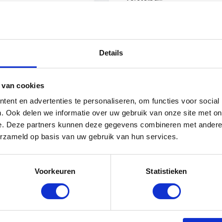
Op voorraad
Vergelijk
Op 
Details
€39,99
 van cookies
ent en advertenties te personaliseren, om functies voor social
. Ook delen we informatie over uw gebruik van onze site met on
e. Deze partners kunnen deze gegevens combineren met andere i
erzameld op basis van uw gebruik van hun services.
Voorkeuren
Statistieken
Bel of mail ons!
Binnen 24 uur antwoord op je vraag!
Schri
0229-700241