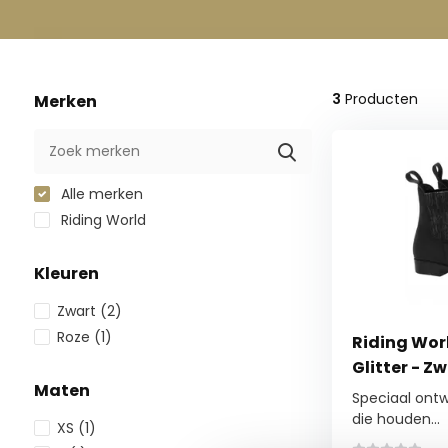
3
Producten
Merken
Alle merken
Riding World
Kleuren
Zwart
(2)
Roze
(1)
Riding Wor
Glitter - Z
Maten
Speciaal ontw
die houden...
XS
(1)