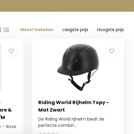
Meest bekeken
Laagste prijs
Hoogste prijs
p
Riding World Rijhelm Topy -
are &
Mat Zwart
/M
De Riding World rijhelm biedt de
perfecte combin...
y – Roze