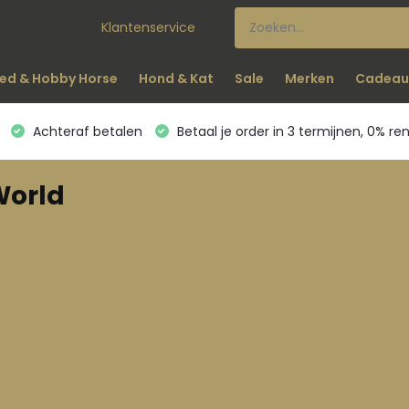
Klantenservice
ed & Hobby Horse
Hond & Kat
Sale
Merken
Cadeau
Achteraf betalen
Betaal je order in 3 termijnen, 0% re
World