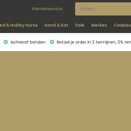
Klantenservice
ed & Hobby Horse
Hond & Kat
Sale
Merken
Cadeau
Achteraf betalen
Betaal je order in 3 termijnen, 0% re