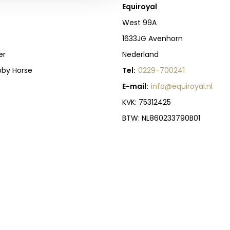
Equiroyal
West 99A
1633JG Avenhorn
er
Nederland
bby Horse
Tel:
0229-700241
E-mail:
info@equiroyal.nl
KVK: 75312425
BTW: NL860233790B01