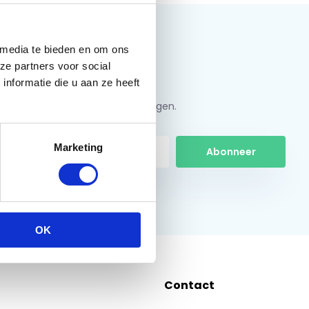
 media te bieden en om ons
ze partners voor social
nformatie die u aan ze heeft
jf u in en ontvang de beste kortingen.
Marketing
Abonneer
 hier de wettelijke beperkingen
OK
Contact