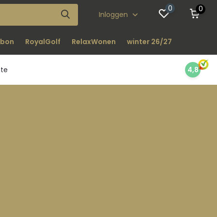
0
0
Inloggen
bon
RoyalGolf
RelaxWonen
winter 26/27
nte
4,8