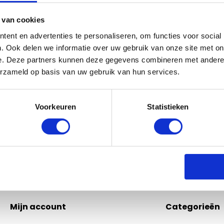
 van cookies
ent en advertenties te personaliseren, om functies voor social
Bel of mail ons!
. Ook delen we informatie over uw gebruik van onze site met on
e. Deze partners kunnen deze gegevens combineren met andere i
Binnen 24 uur antwoord op je vraag!
erzameld op basis van uw gebruik van hun services.
Schri
0229-700241
info@equiroyal.nl
Voorkeuren
Statistieken
* Lees
Mijn account
Categorieën