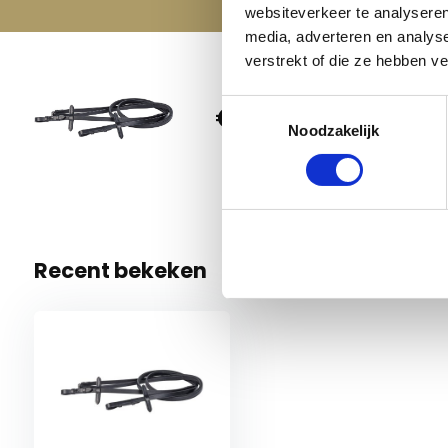
websiteverkeer te analyseren
media, adverteren en analys
verstrekt of die ze hebben v
Harry'
Toestemmingsselectie
€ 49,95
Full
Noodzakelijk
1 Op voo
Recent bekeken