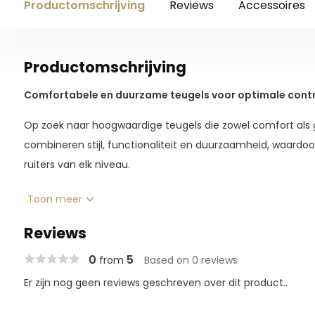
Productomschrijving
Reviews
Accessoires
Productomschrijving
Comfortabele en duurzame teugels voor optimale contro
Op zoek naar hoogwaardige teugels die zowel comfort als 
combineren stijl, functionaliteit en duurzaamheid, waardoo
ruiters van elk niveau.
Belangrijkste kenmerken:
Toon meer
Reviews
Soft leder aan de buitenzijde:
De buitenkant van de 
en soepel leder, wat zorgt voor een stijlvolle uitstrali
0
5
from
Based on 0 reviews
Anti-slip rubber aan de binnenzijde:
De binnenzijde i
Er zijn nog geen reviews geschreven over dit product..
rubberlaag, waardoor je zelfs in natte omstandigheden
hebt.