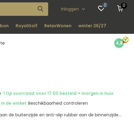
0
0
Inloggen
bon
RoyalGolf
RelaxWonen
winter 26/27
nte
4,8
1 Op voorraad: voor 17:00 besteld = morgen in huis
in de winkel:
Beschikbaarheid controleren
aan de buitenzijde en anti-slip rubber aan de binnenzijde....