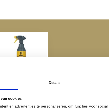
n, wat zorgt voor extra
 gebruik.
ssen jou en je paard te
t of een ontspannen buitenrit
rt.
 stijlvol. Ideaal voor dagelijks
suur tot springen.
ffax Leercombi + - 500 ml
ige teugels. Bestel nu en
€ 16,95
Details
 van cookies
ent en advertenties te personaliseren, om functies voor social