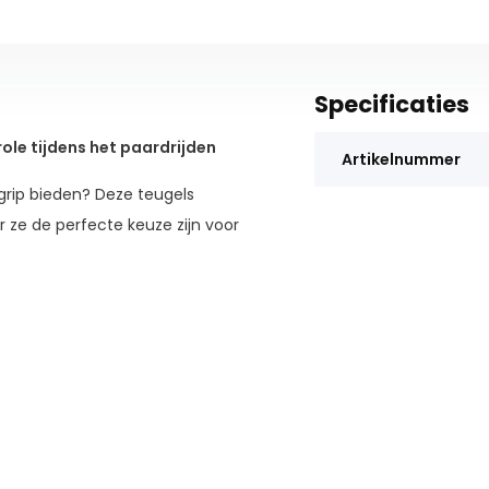
Specificaties
le tijdens het paardrijden
Artikelnummer
grip bieden? Deze teugels
r ze de perfecte keuze zijn voor
teugels is gemaakt van zacht
ng en comfortabel in de hand ligt.
s voorzien van een anti-slip
 een stevige en veilige grip