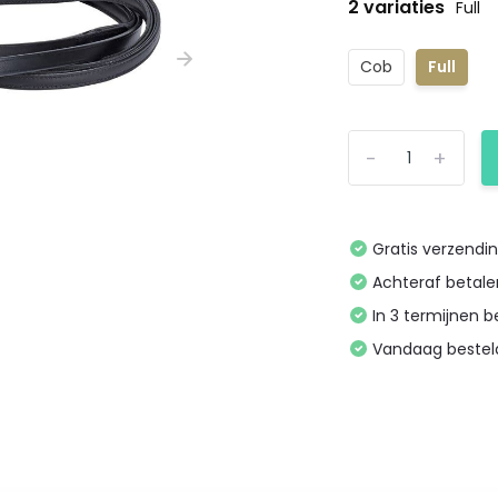
2 variaties
Full
Cob
Full
-
+
Gratis verzendi
Achteraf betal
In 3 termijnen 
Vandaag bestel