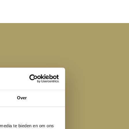
Over
 media te bieden en om ons