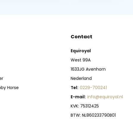
Contact
Equiroyal
West 99A
1633JG Avenhorn
er
Nederland
bby Horse
Tel:
0229-700241
E-mail:
info@equiroyal.nl
KVK: 75312425
BTW: NL860233790B01